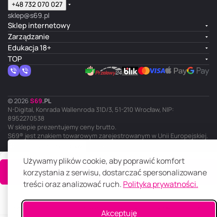
+48 732 070 027
sklep@s69.pl
Sklep internetowy
Zarządzanie
Edukacja 18+
TOP
© 2026
S
69
.
PL
N-Digital, Konrada Wallenroda 31D/3, 51-210 Wrocław, NIP:
8952270538
W sklepie prezentujemy ceny brutto.
S69® jest znakiem towarowym zarejestrowanym w Unii Europejskiej.
PL
Ciemny motyw
Polityka prywatności
Regulamin
Używamy plików cookie, aby poprawić komfort
Do koszyka
korzystania z serwisu, dostarczać spersonalizowane
treści oraz analizować ruch.
Polityka prywatności.
Główna
Katalog
Koszyk
Ulubione
Panel klienta
Porównanie
Akceptuję