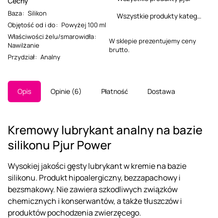
Cechy
Baza
:
Silikon
Wszystkie produkty kategorii
Objętość od i do
:
Powyżej 100 ml
Właściwości żelu/smarowidła
:
W sklepie prezentujemy ceny
Nawilżanie
brutto.
Przydział
:
Analny
Opis
Opinie
6
Płatność
Dostawa
Kremowy lubrykant analny na bazie
silikonu Pjur Power
Wysokiej jakości gęsty lubrykant w kremie na bazie
silikonu. Produkt hipoalergiczny, bezzapachowy i
bezsmakowy. Nie zawiera szkodliwych związków
chemicznych i konserwantów, a także tłuszczów i
produktów pochodzenia zwierzęcego.