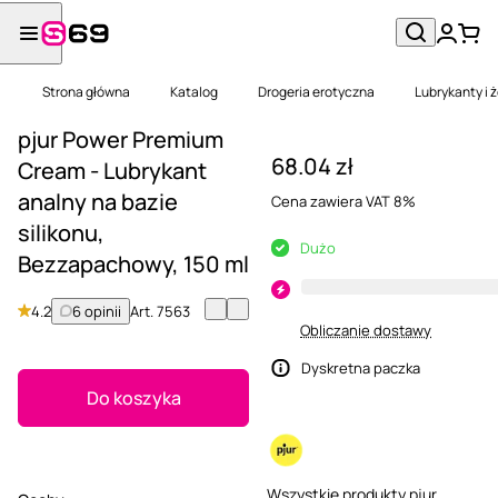
Strona główna
Katalog
Drogeria erotyczna
Lubrykanty i 
pjur Power Premium
68.04 zł
Cream - Lubrykant
analny na bazie
Cena zawiera VAT 8%
silikonu,
Dużo
Bezzapachowy, 150 ml
4.2
6 opinii
Art.
7563
Obliczanie dostawy
Dyskretna paczka
Do koszyka
Wszystkie produkty pjur