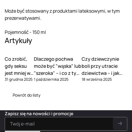
Może być stosowany z produktami lateksowymi, w tym
prezerwatywami.
Pojemność - 150 ml
Artykuły
Co zrobić,
Dlaczego pochwa
Czy dziewczynie
gdy seksu
może być "wąska" lub
boli przy utracie
jest mniej w
"szeroka" – i co z tym
dziewictwa – i jak
31 grudnia 2025
1 października 2025
18 września 2025
związku
zrobić
tego uniknąć
Powrót do listy
Zapisz się na nowości i promocje