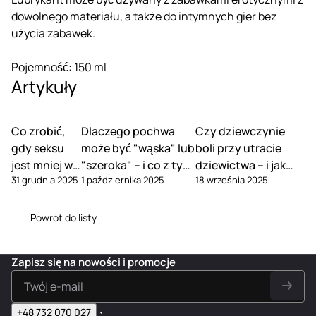
dowolnego materiału, a także do intymnych gier bez
użycia zabawek.
Pojemność: 150 ml
Artykuły
Co zrobić,
Dlaczego pochwa
Czy dziewczynie
gdy seksu
może być "wąska" lub
boli przy utracie
jest mniej w
"szeroka" – i co z tym
dziewictwa – i jak
31 grudnia 2025
1 października 2025
18 września 2025
związku
zrobić
tego uniknąć
Powrót do listy
Zapisz się na nowości i promocje
+48 732 070 027