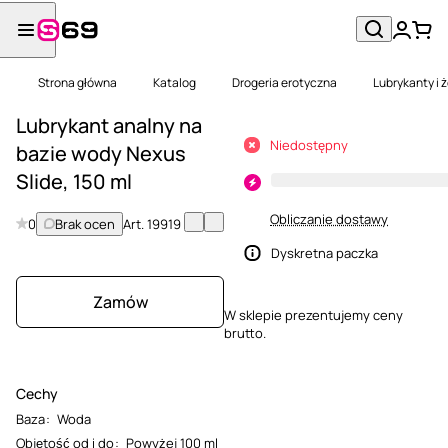
Strona główna
Katalog
Drogeria erotyczna
Lubrykanty i 
Lubrykant analny na
Niedostępny
bazie wody Nexus
Slide, 150 ml
Obliczanie dostawy
0
Brak ocen
Art.
19919
Dyskretna paczka
Zamów
W sklepie prezentujemy ceny
brutto.
Cechy
Baza
:
Woda
Objętość od i do
:
Powyżej 100 ml