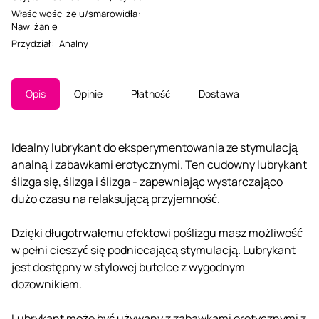
Właściwości żelu/smarowidła
:
Nawilżanie
Przydział
:
Analny
Opis
Opinie
Płatność
Dostawa
Idealny lubrykant do eksperymentowania ze stymulacją
analną i zabawkami erotycznymi. Ten cudowny lubrykant
ślizga się, ślizga i ślizga - zapewniając wystarczająco
dużo czasu na relaksującą przyjemność.
Dzięki długotrwałemu efektowi poślizgu masz możliwość
w pełni cieszyć się podniecającą stymulacją. Lubrykant
jest dostępny w stylowej butelce z wygodnym
dozownikiem.
Lubrykant może być używany z zabawkami erotycznymi z