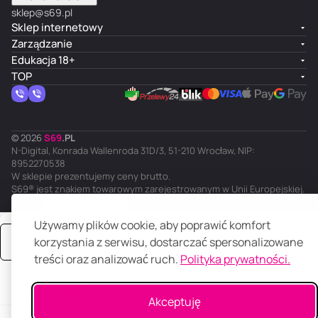
sklep@s69.pl
Sklep internetowy
Zarządzanie
Edukacja 18+
TOP
© 2026
S
69
.
PL
N-Digital, Konrada Wallenroda 31D/3, 51-210 Wrocław, NIP:
8952270538
W sklepie prezentujemy ceny brutto.
S69® jest znakiem towarowym zarejestrowanym w Unii Europejskiej.
PL
Ciemny motyw
Polityka prywatności
Regulamin
Używamy plików cookie, aby poprawić komfort
korzystania z serwisu, dostarczać spersonalizowane
Zamów
treści oraz analizować ruch.
Polityka prywatności.
Główna
Katalog
Koszyk
Ulubione
Panel klienta
Porównanie
Akceptuję