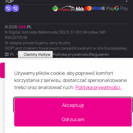
TOP
© 2026
S
69
.
PL
N-Digital, Konrada Wallenroda 31D/3, 51-210 Wrocław, NIP:
8952270538
W sklepie prezentujemy ceny brutto.
S69® jest znakiem towarowym zarejestrowanym w Unii Europejskiej.
PL
Ciemny motyw
Polityka prywatności
Regulamin
Do koszyka
Używamy plików cookie, aby poprawić komfort
korzystania z serwisu, dostarczać spersonalizowane
treści oraz analizować ruch.
Polityka prywatności.
Główna
Katalog
Koszyk
Ulubione
Panel klienta
Porównanie
Akceptuję
Odrzucam