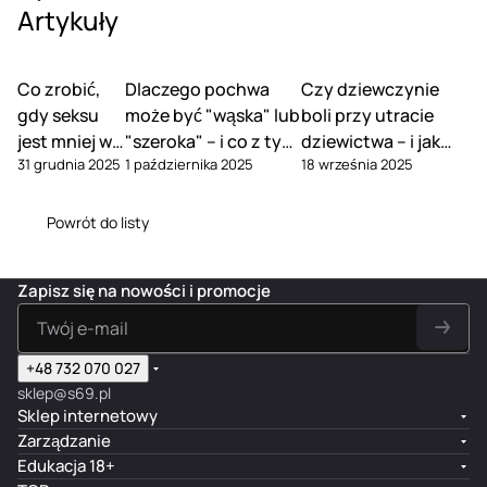
Artykuły
Co zrobić,
Dlaczego pochwa
Czy dziewczynie
gdy seksu
może być "wąska" lub
boli przy utracie
jest mniej w
"szeroka" – i co z tym
dziewictwa – i jak
31 grudnia 2025
1 października 2025
18 września 2025
związku
zrobić
tego uniknąć
Powrót do listy
Zapisz się na nowości i promocje
+48 732 070 027
sklep@s69.pl
Sklep internetowy
Zarządzanie
Edukacja 18+