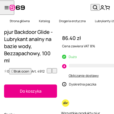
Strona główna
Katalog
Drogeria erotyczna
Lubrykanty i 
pjur Backdoor Glide -
86.40 zł
Lubrykant analny na
bazie wody,
Cena zawiera VAT 8%
Bezzapachowy, 100
Dużo
ml
0
Brak ocen
Art.
4912
Obliczanie dostawy
Dyskretna paczka
Do koszyka
Wszystkie produkty pjur