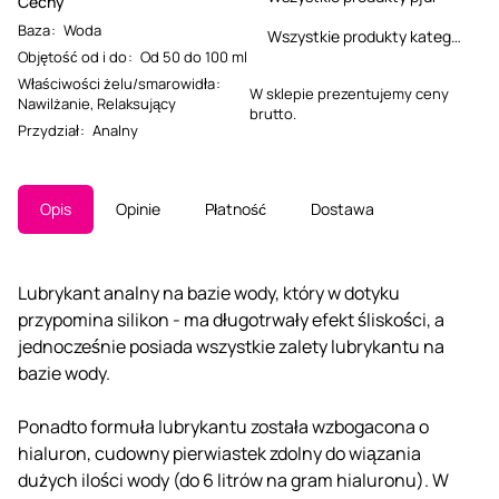
Cechy
Baza
:
Woda
Wszystkie produkty kategorii
Objętość od i do
:
Od 50 do 100 ml
Właściwości żelu/smarowidła
:
W sklepie prezentujemy ceny
Nawilżanie
,
Relaksujący
brutto.
Przydział
:
Analny
Opis
Opinie
Płatność
Dostawa
Lubrykant analny na bazie wody, który w dotyku
przypomina silikon - ma długotrwały efekt śliskości, a
jednocześnie posiada wszystkie zalety lubrykantu na
bazie wody.
Ponadto formuła lubrykantu została wzbogacona o
hialuron, cudowny pierwiastek zdolny do wiązania
dużych ilości wody (do 6 litrów na gram hialuronu). W