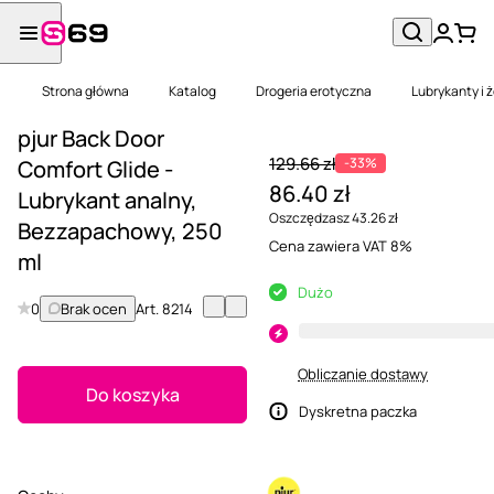
Strona główna
Katalog
Drogeria erotyczna
Lubrykanty i 
pjur Back Door
129.66 zł
-33%
Comfort Glide -
86.40 zł
Lubrykant analny,
Oszczędzasz 43.26 zł
Bezzapachowy, 250
Cena zawiera VAT 8%
ml
Dużo
0
Brak ocen
Art.
8214
Obliczanie dostawy
Do koszyka
Dyskretna paczka