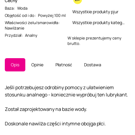
Cechy
Baza
:
Woda
Wszystkie produkty pjur
Objętość od i do
:
Powyżej 100 ml
Wszystkie produkty kategorii
Właściwości żelu/smarowidła
:
Nawilżanie
Przydział
:
Analny
W sklepie prezentujemy ceny
brutto.
Opis
Opinie
Płatność
Dostawa
Jeśli potrzebujesz odrobiny pomocy z ułatwieniem
stosunku analnego - koniecznie wypróbuj ten lubrykant.
Został zaprojektowany na bazie wody.
Doskonale nawilża części intymne obojga płci.