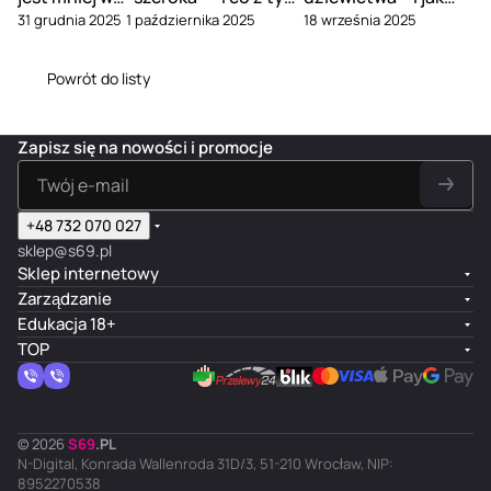
31 grudnia 2025
1 października 2025
18 września 2025
związku
zrobić
tego uniknąć
Powrót do listy
Zapisz się na nowości i promocje
+48 732 070 027
sklep@s69.pl
Sklep internetowy
Zarządzanie
Edukacja 18+
TOP
© 2026
S
69
.
PL
N-Digital, Konrada Wallenroda 31D/3, 51-210 Wrocław, NIP:
8952270538