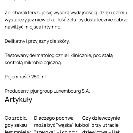
Żel charakteryzuje się wysoką wydajnością, dzięki czemu
wystarczy już niewielka ilość żelu, by dostatecznie dobrze
nawilżyć miejsca intymne.
Delikatny i przyjazny dla skóry.
Testowany dermatologicznie i klinicznie, pod stałą
kontrolą mikrobiologiczną.
Pojemność: 250 ml
Producent: pjur group Luxembourg S.A.
Artykuły
Co zrobić,
Dlaczego pochwa
Czy dziewczynie
gdy seksu
może być "wąska" lub
boli przy utracie
jest mniej w
"szeroka" – i co z tym
dziewictwa – i jak