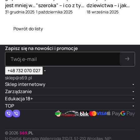
jest mniej w
"szeroka" – i co z tym
dziewictwa – i jak
31 grudnia 2025
1 października 2025
18 września 2025
związku
zrobić
tego uniknąć
Powrót do listy
Zapisz się na nowości i promocje
+48 732 070 027
sklep@s69.pl
Sklep internetowy
Zarządzanie
Edukacja 18+
TOP
© 2026
S
69
.
PL
N-Digital, Konrada Wallenroda 31D/3, 51-210 Wrocław, NIP: