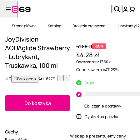
Strona główna
Katalog
Drogeria erotyczna
Lubrykanty i 
JoyDivision
61.88 zł
-28%
AQUAglide Strawberry
44.28 zł
- Lubrykant,
Oszczędzasz 17.60 zł
Truskawka, 100 ml
Cena zawiera VAT 23%
0
Brak ocen
Art.
8779
Dużo
Do koszyka
Obliczanie dostawy
Dyskretna paczka
Cechy
W sklepie prezentujemy ceny
Baza
:
Woda