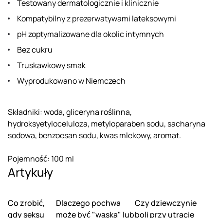
Testowany dermatologicznie i klinicznie
Kompatybilny z prezerwatywami lateksowymi
pH zoptymalizowane dla okolic intymnych
Bez cukru
Truskawkowy smak
Wyprodukowano w Niemczech
Składniki: woda, gliceryna roślinna,
hydroksyetyloceluloza, metyloparaben sodu, sacharyna
sodowa, benzoesan sodu, kwas mlekowy, aromat.
Pojemność: 100 ml
Artykuły
Co zrobić,
Dlaczego pochwa
Czy dziewczynie
gdy seksu
może być "wąska" lub
boli przy utracie