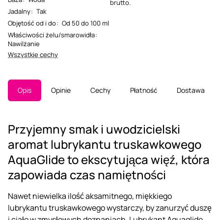
brutto.
Jadalny
:
Tak
Objętość od i do
:
Od 50 do 100 ml
Właściwości żelu/smarowidła
:
Nawilżanie
Wszystkie cechy
Opis
Opinie
Cechy
Płatność
Dostawa
Przyjemny smak i uwodzicielski
aromat lubrykantu truskawkowego
AquaGlide to ekscytująca więź, która
zapowiada czas namiętności
Nawet niewielka ilość aksamitnego, miękkiego
lubrykantu truskawkowego wystarczy, by zanurzyć duszę
i ciało w zmysłowych doznaniach. Lubrykant Aquaglide