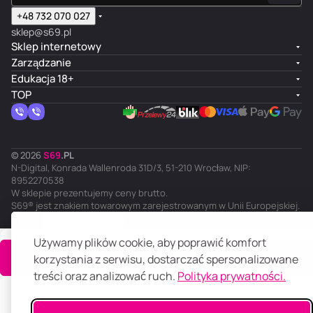
+48 732 070 027
sklep@s69.pl
Sklep internetowy
Zarządzanie
Edukacja 18+
TOP
© 2026
S
69
.
PL
N-Digital, Konrada Wallenroda 31D/3, 51-210 Wrocław, NIP:
8952270538
W sklepie prezentujemy ceny brutto.
S69® jest znakiem towarowym zarejestrowanym w Unii Europejskiej.
PL
Ciemny motyw
Polityka prywatności
Regulamin
Używamy plików cookie, aby poprawić komfort
Do koszyka
korzystania z serwisu, dostarczać spersonalizowane
treści oraz analizować ruch.
Polityka prywatności.
Główna
Katalog
Koszyk
Ulubione
Panel klienta
Porównanie