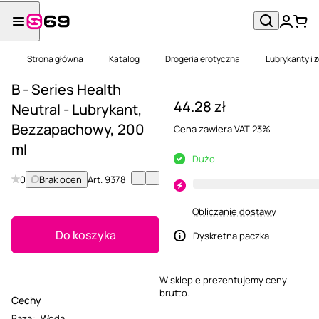
Strona główna
Katalog
Drogeria erotyczna
Lubrykanty i 
B - Series Health
44.28 zł
Neutral - Lubrykant,
Bezzapachowy, 200
Cena zawiera VAT 23%
ml
Dużo
0
Brak ocen
Art.
9378
Obliczanie dostawy
Do koszyka
Dyskretna paczka
W sklepie prezentujemy ceny
brutto.
Cechy
Baza
:
Woda