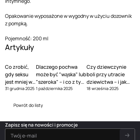
intymnego.
Opakowanie wyposażone w wygodny w użyciu dozownik
z pompką.
Pojemność: 200 ml
Artykuły
Co zrobić,
Dlaczego pochwa
Czy dziewczynie
gdy seksu
może być "wąska" lub
boli przy utracie
jest mniej w
"szeroka" – i co z tym
dziewictwa – i jak
31 grudnia 2025
1 października 2025
18 września 2025
związku
zrobić
tego uniknąć
Powrót do listy
Zapisz się na nowości i promocje