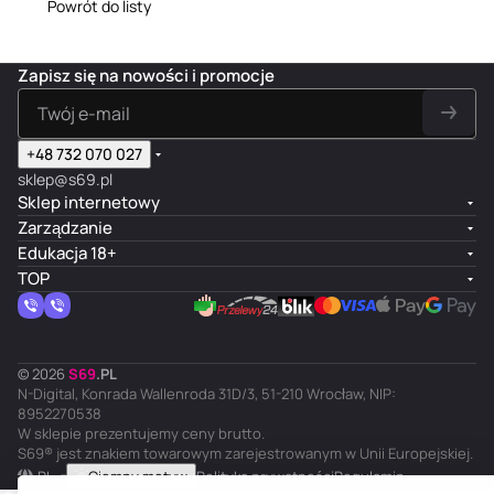
Powrót do listy
Zapisz się na nowości i promocje
+48 732 070 027
sklep@s69.pl
Sklep internetowy
Zarządzanie
Edukacja 18+
TOP
© 2026
S
69
.
PL
N-Digital, Konrada Wallenroda 31D/3, 51-210 Wrocław, NIP:
8952270538
W sklepie prezentujemy ceny brutto.
S69® jest znakiem towarowym zarejestrowanym w Unii Europejskiej.
PL
Ciemny motyw
Polityka prywatności
Regulamin