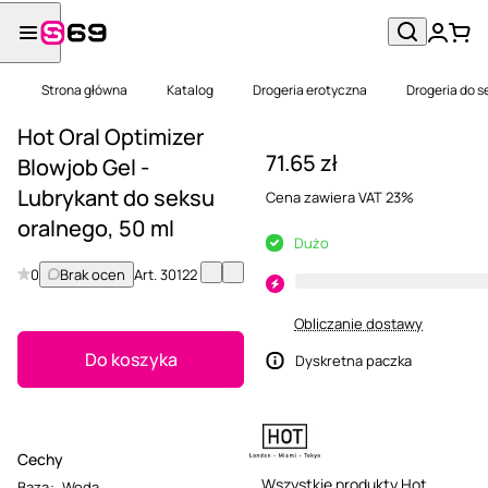
Strona główna
Katalog
Drogeria erotyczna
Drogeria do s
Hot Oral Optimizer
71.65 zł
Blowjob Gel -
Lubrykant do seksu
Cena zawiera VAT 23%
oralnego, 50 ml
Dużo
0
Brak ocen
Art.
30122
Obliczanie dostawy
Do koszyka
Dyskretna paczka
Cechy
Wszystkie produkty Hot
Baza
:
Woda