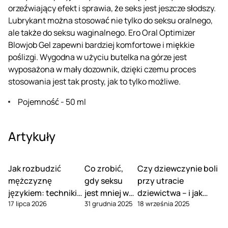
orzeźwiający efekt i sprawia, że ​​seks jest jeszcze słodszy.
Lubrykant można stosować nie tylko do seksu oralnego,
ale także do seksu waginalnego. Ero Oral Optimizer
Blowjob Gel zapewni bardziej komfortowe i miękkie
poślizgi. Wygodna w użyciu butelka na górze jest
wyposażona w mały dozownik, dzięki czemu proces
stosowania jest tak prosty, jak to tylko możliwe.
Pojemność - 50 ml
Artykuły
Jak rozbudzić
Co zrobić,
Czy dziewczynie boli
mężczyznę
gdy seksu
przy utracie
językiem: techniki
jest mniej w
dziewictwa – i jak
17 lipca 2026
31 grudnia 2025
18 września 2025
seksu oralnego
związku
tego uniknąć