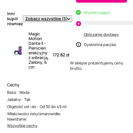
Wystarczająco
Inni
Zobacz wszystkie (5)
kupili
również
Magic
Obliczanie dostawy
Motion
Dante II -
Dyskretna paczka
Pierścień
erekcyjny
172.82 zł
z wibracją,
Zielony, 6
W sklepie prezentujemy ceny
cm
brutto.
Cechy
Baza
:
Woda
Jadalny
:
Tak
Objętość od i do
:
Od 30 do 49 ml
Właściwości żelu/smarowidła
:
Nawilżanie
Wszystkie cechy