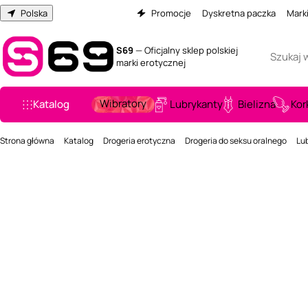
Polska
Promocje
Dyskretna paczka
Mark
S69
— Oficjalny sklep polskiej
marki erotycznej
Wibratory
Katalog
Lubrykanty
Bielizna
Kor
Strona główna
Katalog
Drogeria erotyczna
Drogeria do seksu oralnego
Lu