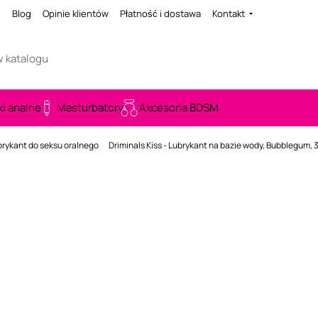
i
Blog
Opinie klientów
Płatność i dostawa
Kontakt
ki analne
Masturbatory
Akcesoria BDSM
brykant do seksu oralnego
Driminals Kiss - Lubrykant na bazie wody, Bubblegum, 