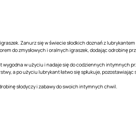
igraszek. Zanurz się w świecie słodkich doznań z lubrykantem 
yborem do zmysłowych i oralnych igraszek, dodając odrobinę p
est wygodna w użyciu i nadaje się do codziennych intymnych 
stwy, a po użyciu lubrykant łatwo się spłukuje, pozostawiając 
odrobinę słodyczy i zabawy do swoich intymnych chwil.