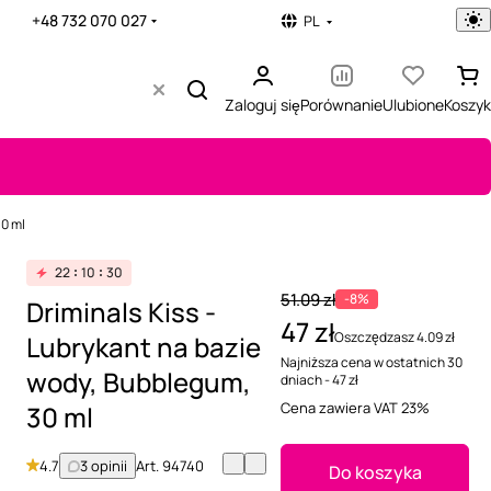
+48 732 070 027
PL
Zaloguj się
Porównanie
Ulubione
Koszyk
30 ml
22
10
30
51.09 zł
-8%
Driminals Kiss -
47 zł
Oszczędzasz 4.09 zł
Lubrykant na bazie
Najniższa cena w ostatnich 30
wody, Bubblegum,
dniach - 47 zł
Cena zawiera VAT 23%
30 ml
4.7
3 opinii
Art.
94740
Do koszyka