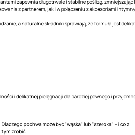
antami zapewnia długotrwałe i stabilne poślizg, zmniejszaj
sowania z partnerem, jak i w połączeniu z akcesoriami intymn
nie, a naturalne składniki sprawiają, że formuła jest delikat
ności i delikatnej pielęgnacji dla bardziej pewnego i przyjem
Dlaczego pochwa może być "wąska" lub "szeroka" – i co z
tym zrobić