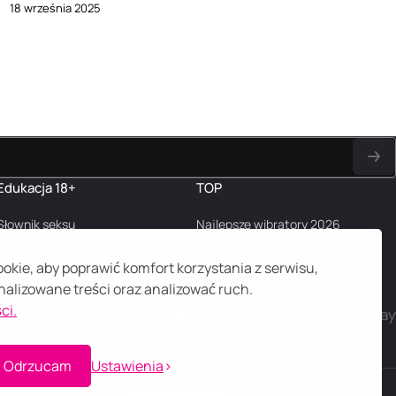
18 września 2025
Edukacja 18+
TOP
Słownik seksu
Najlepsze wibratory 2026
Najczęstsze pytania
Blog
kie, aby poprawić komfort korzystania z serwisu,
alizowane treści oraz analizować ruch.
ci.
Odrzucam
Ustawienia