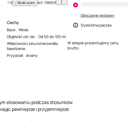
0
Brak ocen
Art.
118653
Obliczanie dostawy
Cechy
Dyskretna paczka
Baza
:
Woda
Objętość od i do
:
Od 50 do 100 ml
W sklepie prezentujemy ceny
Właściwości żelu/smarowidła
:
brutto.
Nawilżanie
Przydział
:
Analny
atnym stosowaniu podczas stosunków
iając pewniejsze i przyjemniejsze