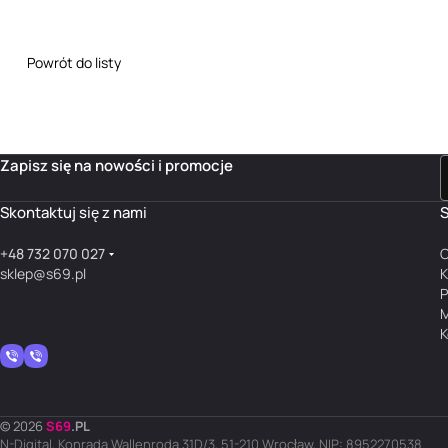
Powrót do listy
Zapisz się na nowości i promocje
Skontaktuj się z nami
S
+48 732 070 027
O
sklep@s69.pl
K
P
M
K
© 2026
S
69
.
PL
N-Digital, Konrada Wallenroda 31D/3, 51-210 Wrocław, NIP: 8952270538