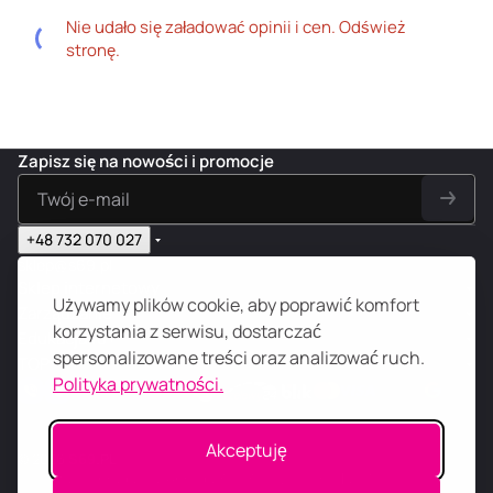
Nie udało się załadować opinii i cen. Odśwież
stronę.
Zapisz się na nowości i promocje
+48 732 070 027
sklep@s69.pl
Sklep internetowy
Używamy plików cookie, aby poprawić komfort
Zarządzanie
korzystania z serwisu, dostarczać
Edukacja 18+
spersonalizowane treści oraz analizować ruch.
TOP
Polityka prywatności.
Akceptuję
© 2026
S
69
.
PL
N-Digital, Konrada Wallenroda 31D/3, 51-210 Wrocław, NIP: