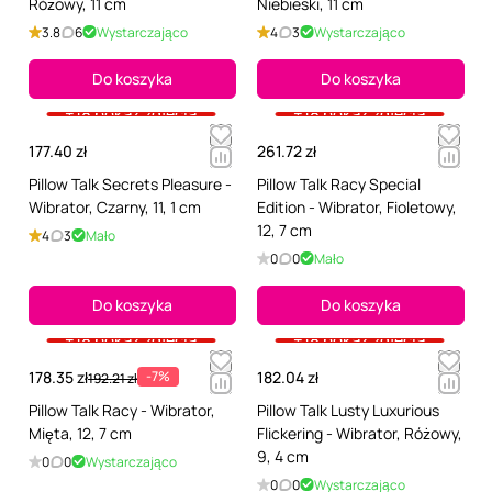
Różowy, 11 cm
Niebieski, 11 cm
3.8
6
Wystarczająco
4
3
Wystarczająco
Do koszyka
Do koszyka
+18 pokaż zdjęcia
+18 pokaż zdjęcia
177.40 zł
261.72 zł
Pillow Talk Secrets Pleasure -
Pillow Talk Racy Special
Wibrator, Czarny, 11, 1 cm
Edition - Wibrator, Fioletowy,
12, 7 cm
4
3
Mało
0
0
Mało
Do koszyka
Do koszyka
+18 pokaż zdjęcia
+18 pokaż zdjęcia
178.35 zł
-7%
182.04 zł
192.21 zł
Pillow Talk Racy - Wibrator,
Pillow Talk Lusty Luxurious
Mięta, 12, 7 cm
Flickering - Wibrator, Różowy,
9, 4 cm
0
0
Wystarczająco
0
0
Wystarczająco