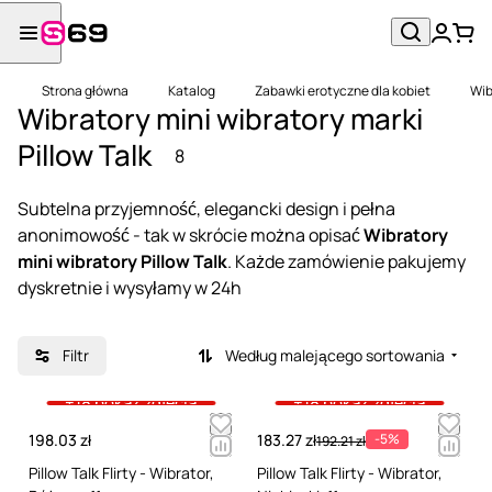
Strona główna
Katalog
Zabawki erotyczne dla kobiet
Wib
Wibratory mini wibratory marki
Pillow Talk
8
Subtelna przyjemność, elegancki design i pełna
anonimowość - tak w skrócie można opisać
Wibratory
mini wibratory Pillow Talk
. Każde zamówienie pakujemy
dyskretnie i wysyłamy w 24h
Filtr
Według malejącego sortowania
+18 pokaż zdjęcia
+18 pokaż zdjęcia
198.03 zł
183.27 zł
-5%
192.21 zł
Pillow Talk Flirty - Wibrator,
Pillow Talk Flirty - Wibrator,