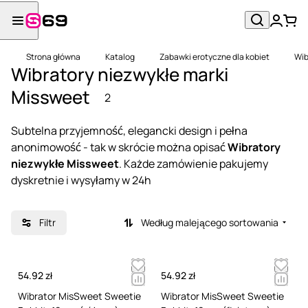
Strona główna
Katalog
Zabawki erotyczne dla kobiet
Wib
Wibratory niezwykłe marki
Missweet
2
Subtelna przyjemność, elegancki design i pełna
anonimowość - tak w skrócie można opisać
Wibratory
niezwykłe Missweet
. Każde zamówienie pakujemy
dyskretnie i wysyłamy w 24h
Filtr
Według malejącego sortowania
54.92 zł
54.92 zł
Wibrator MisSweet Sweetie
Wibrator MisSweet Sweetie