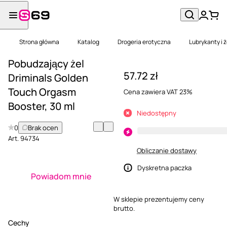
Strona główna
Katalog
Drogeria erotyczna
Lubrykanty i 
Pobudzający żel
57.72 zł
Driminals Golden
Touch Orgasm
Cena zawiera VAT 23%
Booster, 30 ml
Niedostępny
0
Brak ocen
Art.
94734
Obliczanie dostawy
Dyskretna paczka
Powiadom mnie
W sklepie prezentujemy ceny
brutto.
Cechy