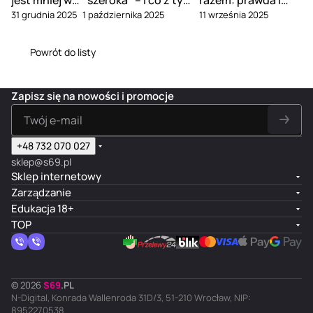
31 grudnia 2025
1 października 2025
11 września 2025
związku
zrobić
mity
Powrót do listy
Zapisz się na nowości i promocje
+48 732 070 027
sklep@s69.pl
Sklep internetowy
Zarządzanie
Edukacja 18+
TOP
© 2026
S
69
.
PL
N-Digital, Konrada Wallenroda 31D/3, 51-210 Wrocław, NIP:
8952270538