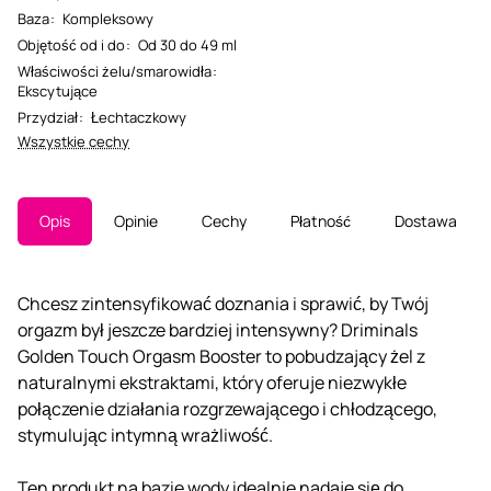
Baza
:
Kompleksowy
Objętość od i do
:
Od 30 do 49 ml
Właściwości żelu/smarowidła
:
Ekscytujące
Przydział
:
Łechtaczkowy
Wszystkie cechy
Opis
Opinie
Cechy
Płatność
Dostawa
Chcesz zintensyfikować doznania i sprawić, by Twój
orgazm był jeszcze bardziej intensywny? Driminals
Golden Touch Orgasm Booster to pobudzający żel z
naturalnymi ekstraktami, który oferuje niezwykłe
połączenie działania rozgrzewającego i chłodzącego,
stymulując intymną wrażliwość.
Ten produkt na bazie wody idealnie nadaje się do