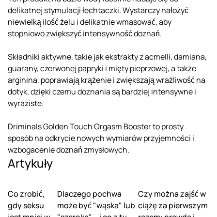
delikatnej stymulacji łechtaczki. Wystarczy nałożyć
niewielką ilość żelu i delikatnie wmasować, aby
stopniowo zwiększyć intensywność doznań.
Składniki aktywne, takie jak ekstrakty z acmelli, damiana,
guarany, czerwonej papryki i mięty pieprzowej, a także
arginina, poprawiają krążenie i zwiększają wrażliwość na
dotyk, dzięki czemu doznania są bardziej intensywne i
wyraziste.
Driminals Golden Touch Orgasm Booster to prosty
sposób na odkrycie nowych wymiarów przyjemności i
wzbogacenie doznań zmysłowych.
Artykuły
Co zrobić,
Dlaczego pochwa
Czy można zajść w
gdy seksu
może być "wąska" lub
ciążę za pierwszym
jest mniej w
"szeroka" – i co z tym
razem: prawda i