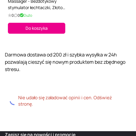
Massager - Bezdotykowy
stymulator łechtaczki, Złoto,
7 cm
0
0
Dużo
Do koszyka
Darmowa dostawa od 200 zł i szybka wysyłka w 24h
pozwalają cieszyć się nowym produktem bez zbędnego
stresu.
Nie udało się załadować opinii i cen. Odśwież
stronę.
Zapisz się na nowości i promocje