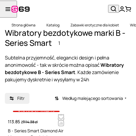
Strona główna
Katalog
Zabawki erotyczne dla kobiet
Wib
Wibratory bezdotykowe marki B -
Series Smart
1
Subtelna przyjemność, elegancki design i pełna
anonimowość - tak w skrócie można opisać
Wibratory
bezdotykowe B - Series Smart
. Każde zamówienie
pakujemy dyskretnie i wysyłamy w 24h
Filtr
Według malejącego sortowania
+18 pokaż zdjęcia
113.85 zł
114.38 zł
B - Series Smart Diamond Air