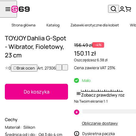
Strona główna
Katalog
Zabawki erotyczne dla kobiet
Wib
TOYJOY Dahlia G-Spot
156.49 zł
-4%
- Wibrator, Fioletowy,
150.11 zł
23 cm
Oszczędzasz 6.38 zł
Cena zawiera VAT 23%
0
Brak ocen
Art.
27306
Mało
Do koszyka
Zobacz prawdziwy rozmiar
Na Twoim ekranie 1:1
Cechy
Obliczanie dostawy
Materiał
:
Silikon
Dyskretna paczka
Średnica od i do
:
Od 3 do 4 cm