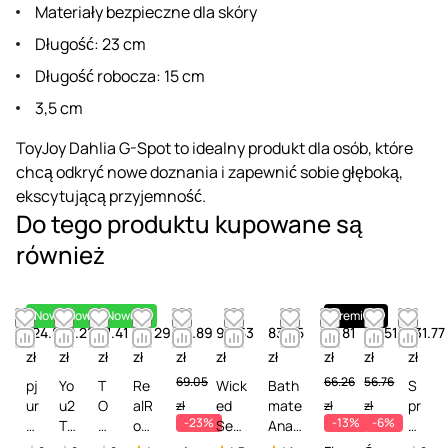
Materiały bezpieczne dla skóry
Długość: 23 cm
Długość robocza: 15 cm
3,5 cm
ToyJoy Dahlia G-Spot to idealny produkt dla osób, które
chcą odkryć nowe doznania i zapewnić sobie głęboką,
ekscytującą przyjemność.
Do tego produktu kupowane są
również
Nowość
Nowość
Nowość
Premium
124.87
52.21
41.41
49.29
52.89
90.53
83.25
57.81
53.51
131.77
zł
zł
zł
zł
zł
zł
zł
zł
zł
zł
69.05
66.26
56.76
pj
Yo
T
Re
Wick
Bath
S
ur
u2
O
alR
ed
mate
pr
zł
zł
zł
-23%
-13%
-6%
C
To
YJ
oc
Sens
Anal
a
ul
ys
O
k
ual
Toy
y