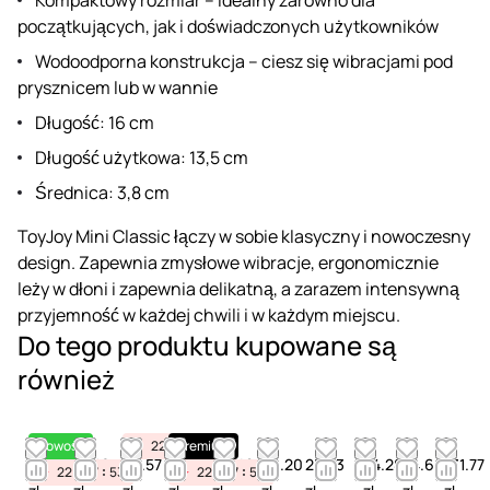
początkujących, jak i doświadczonych użytkowników
Wodoodporna konstrukcja – ciesz się wibracjami pod
prysznicem lub w wannie
Długość: 16 cm
Długość użytkowa: 13,5 cm
Średnica: 3,8 cm
ToyJoy Mini Classic łączy w sobie klasyczny i nowoczesny
design. Zapewnia zmysłowe wibracje, ergonomicznie
leży w dłoni i zapewnia delikatną, a zarazem intensywną
przyjemność w każdej chwili i w każdym miejscu.
Do tego produktu kupowane są
również
Nowość
22
07
Premium
53
43.41
86.10
39.57
22.61
66.42
49.20
25.83
44.28
24.60
131.77
22
07
53
22
07
53