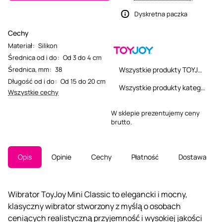
Dyskretna paczka
Cechy
Materiał
:
Silikon
Średnica od i do
:
Od 3 do 4 cm
Średnica, mm
:
38
Wszystkie produkty TOYJOY
Długość od i do
:
Od 15 do 20 cm
Wszystkie produkty kategorii
Wszystkie cechy
W sklepie prezentujemy ceny
brutto.
Opis
Opinie
Cechy
Płatność
Dostawa
Wibrator ToyJoy Mini Classic to elegancki i mocny,
klasyczny wibrator stworzony z myślą o osobach
ceniących realistyczną przyjemność i wysokiej jakości