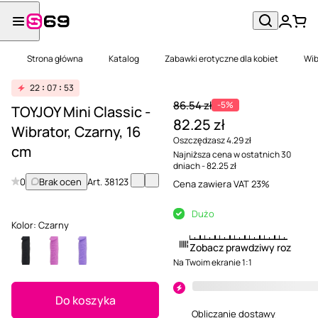
Strona główna
Katalog
Zabawki erotyczne dla kobiet
Wib
22
07
53
86.54 zł
-5%
TOYJOY Mini Classic -
82.25 zł
Wibrator, Czarny, 16
Oszczędzasz 4.29 zł
cm
Najniższa cena w ostatnich 30
dniach - 82.25 zł
0
Brak ocen
Art.
38123
Cena zawiera VAT 23%
Dużo
Kolor:
Czarny
Zobacz prawdziwy rozmiar
Na Twoim ekranie 1:1
Do koszyka
Obliczanie dostawy