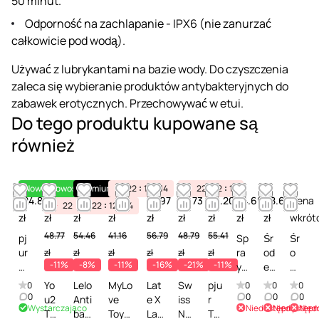
50 minut.
Odporność na zachlapanie - IPX6 (nie zanurzać
całkowicie pod wodą).
Używać z lubrykantami na bazie wody. Do czyszczenia
zaleca się wybieranie produktów antybakteryjnych do
zabawek erotycznych. Przechowywać w etui.
Do tego produktu kupowane są
również
Nowość
Nowość
Premium
22
12
14
22
12
14
124.87
43.41
50.10
36.63
47.97
38.73
49.20
24.60
68.66
Cena
22
12
22
14
12
14
zł
zł
zł
zł
zł
zł
zł
zł
zł
wkrót
48.77
54.46
41.16
56.79
48.79
55.41
pj
Sp
Śr
Śr
ur
ra
od
o
zł
zł
zł
zł
zł
zł
-11%
-8%
-11%
-16%
-21%
-11%
C
y
ek
d
ul
de
do
e
Yo
Lelo
MyLo
Lat
Sw
pju
0
0
0
0
t -
zy
cz
k
0
0
0
0
u2
Anti
ve
e X
iss
r
Wystarczająco
Niedostępny
Niedostępn
Nied
Śr
nf
ys
c
To
bac
Toy
Lat
Na
To