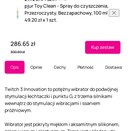
pjur Toy Clean - Spray do czyszczenia,
Przezroczysty, Bezzapachowy, 100 ml
49.20 zł x 1 szt.
286.65 zł
Kup zestaw
300.69 zł
Opis
Opinie
Cechy
Płatność
Dostawa
Twitch 3 Innovation to potężny wibrator do podwójnej
stymulacji łechtaczki i punktu G, z trzema silnikami
wewnątrz do stymulacji wibracjami i ssaniem
próżniowym.
Wibrator jest pokryty miękkim i aksamitnym silikonem,