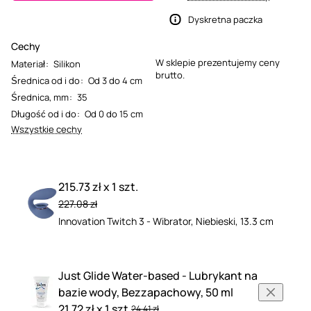
Dyskretna paczka
Cechy
W sklepie prezentujemy ceny
Materiał
:
Silikon
brutto.
Średnica od i do
:
Od 3 do 4 cm
Średnica, mm
:
35
Długość od i do
:
Od 0 do 15 cm
Wszystkie cechy
215.73 zł x 1 szt.
227.08 zł
Innovation Twitch 3 - Wibrator, Niebieski, 13.3 cm
Just Glide Water-based - Lubrykant na
bazie wody, Bezzapachowy, 50 ml
21.72 zł x 1 szt.
24.41 zł