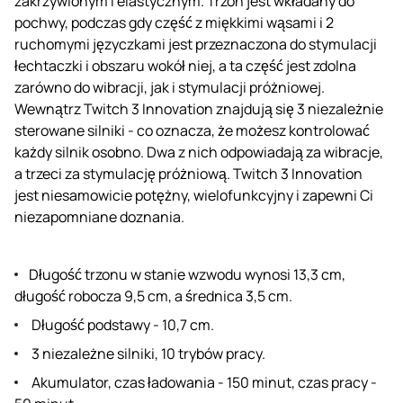
zakrzywionym i elastycznym. Trzon jest wkładany do
pochwy, podczas gdy część z miękkimi wąsami i 2
ruchomymi języczkami jest przeznaczona do stymulacji
łechtaczki i obszaru wokół niej, a ta część jest zdolna
zarówno do wibracji, jak i stymulacji próżniowej.
Wewnątrz Twitch 3 Innovation znajdują się 3 niezależnie
sterowane silniki - co oznacza, że możesz kontrolować
każdy silnik osobno. Dwa z nich odpowiadają za wibracje,
a trzeci za stymulację próżniową. Twitch 3 Innovation
jest niesamowicie potężny, wielofunkcyjny i zapewni Ci
niezapomniane doznania.
Długość trzonu w stanie wzwodu wynosi 13,3 cm,
długość robocza 9,5 cm, a średnica 3,5 cm.
Długość podstawy - 10,7 cm.
3 niezależne silniki, 10 trybów pracy.
Akumulator, czas ładowania - 150 minut, czas pracy -