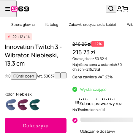
Strona główna
Katalog
Zabawki erotyczne dla kobiet
Wib
22
12
14
246.25 zł
-12%
Innovation Twitch 3 -
215.73 zł
Wibrator, Niebieski,
Oszczędzasz 30.52 zł
13.3 cm
Najniższa cena w ostatnich 30
dniach - 215.73 zł
0
Brak ocen
Art.
30637
Cena zawiera VAT 23%
Wystarczająco
Kolor:
Niebieski
Zobacz prawdziwy rozmiar
Na Twoim ekranie 1:1
Do koszyka
Obliczanie dostawy