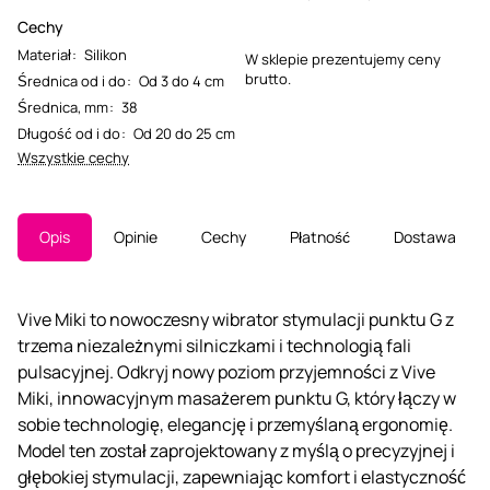
Cechy
Materiał
:
Silikon
W sklepie prezentujemy ceny
brutto.
Średnica od i do
:
Od 3 do 4 cm
Średnica, mm
:
38
Długość od i do
:
Od 20 do 25 cm
Wszystkie cechy
Opis
Opinie
Cechy
Płatność
Dostawa
Vive Miki to nowoczesny wibrator stymulacji punktu G z
trzema niezależnymi silniczkami i technologią fali
pulsacyjnej. Odkryj nowy poziom przyjemności z Vive
Miki, innowacyjnym masażerem punktu G, który łączy w
sobie technologię, elegancję i przemyślaną ergonomię.
Model ten został zaprojektowany z myślą o precyzyjnej i
głębokiej stymulacji, zapewniając komfort i elastyczność