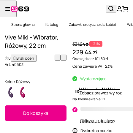
Strona główna
Katalog
Zabawki erotyczne dla kobiet
Wib
Vive Miki - Wibrator,
331.24 zł
-31%
Różowy, 22 cm
229.44 zł
0
Brak ocen
Oszczędzasz 101.80 zł
Art.
40503
Cena zawiera VAT 23%
Wystarczająco
Kolor:
Różowy
Zobacz prawdziwy rozmiar
Na Twoim ekranie 1:1
Do koszyka
Obliczanie dostawy
Dyskretna paczka