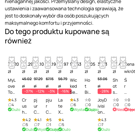
nienagannej jakości. Przemyślany design, elastyczne
ustawienia i zaawansowana technologia sprawiają, że
jest to doskonały wybór dla osób poszukujących
maksymalnego komfortu i przyjemności.
Do tego produktu kupowane są
również
32.20
28.29
86.10
65.19
47.97
90.53
47.05
38.13
43.42
Cena
zł
zł
zł
zł
zł
zł
zł
zł
zł
wkró
45.02
97.29
67.15
56.79
53.06
MyL
Wic
Ho
Sh
Ś
ove
ked
t
ot
r
zł
zł
zł
zł
zł
-37%
-12%
-3%
-16%
-28%
Toy
Sen
Bio
sT
o
Cle
sual
Cle
oy
d
Cr
pj
pju
La
JoyD
4.3
4.3
0
0
0
ane
Car
an
s
e
4
6
0
0
0
us
ur
r
te
ivisi
Dużo
Wystarczająco
Dużo
Niedostęp
Nie
r
e
er
Re
k
hi
Cu
Cul
X
on
Prof
Foa
Spr
ju
c
ou
lt
t
La
Clea
4.2
4.1
5
4
4.3
essi
m N
ay
ve
z
s
Ult
Dr
te
n'n'S
5
7
1
5
7
onal
Fres
-
na
y
Dużo
Wystarczająco
Dużo
Dużo
Dużo
Er
ra
es
x
afe -
-
h -
Śro
tio
s