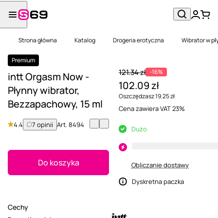
Strona główna
Katalog
Drogeria erotyczna
Wibrator w pł
Premium
121.34 zł
-16%
intt Orgasm Now -
102.09 zł
Płynny wibrator,
Oszczędzasz 19.25 zł
Bezzapachowy, 15 ml
Cena zawiera VAT 23%
4.4
7 opinii
Art.
8494
Dużo
Do koszyka
Obliczanie dostawy
Dyskretna paczka
Cechy