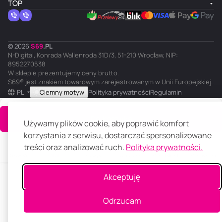
TOP
© 2026
S
69
.
PL
N-Digital, Konrada Wallenroda 31D/3, 51-210 Wrocław, NIP:
8952270538
W sklepie prezentujemy ceny brutto.
S69® jest znakiem towarowym zarejestrowanym w Unii Europejskiej.
PL
Ciemny motyw
Polityka prywatności
Regulamin
Do koszyka
Używamy plików cookie, aby poprawić komfort
korzystania z serwisu, dostarczać spersonalizowane
treści oraz analizować ruch.
Polityka prywatności.
Główna
Katalog
Koszyk
Ulubione
Panel klienta
Porównanie
Akceptuję
Odrzucam