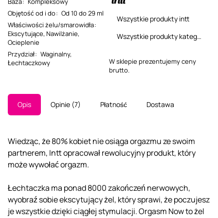
Baza
:
Kompleksowy
Objętość od i do
:
Od 10 do 29 ml
Wszystkie produkty intt
Właściwości żelu/smarowidła
:
Ekscytujące
,
Nawilżanie
,
Wszystkie produkty kategorii
Ocieplenie
Przydział
:
Waginalny
,
W sklepie prezentujemy ceny
Łechtaczkowy
brutto.
Opis
Opinie
7
Płatność
Dostawa
Wiedząc, że 80% kobiet nie osiąga orgazmu ze swoim
partnerem, Intt opracował rewolucyjny produkt, który
może wywołać orgazm.
Łechtaczka ma ponad 8000 zakończeń nerwowych,
wyobraź sobie ekscytujący żel, który sprawi, że poczujesz
je wszystkie dzięki ciągłej stymulacji. Orgasm Now to żel