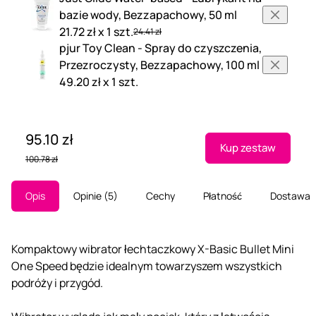
bazie wody, Bezzapachowy, 50 ml
21.72 zł x 1 szt.
24.41 zł
pjur Toy Clean - Spray do czyszczenia,
Przezroczysty, Bezzapachowy, 100 ml
49.20 zł x 1 szt.
95.10 zł
Kup zestaw
100.78 zł
Opis
Opinie
5
Cechy
Płatność
Dostawa
Kompaktowy wibrator łechtaczkowy X-Basic Bullet Mini
One Speed będzie idealnym towarzyszem wszystkich
podróży i przygód.