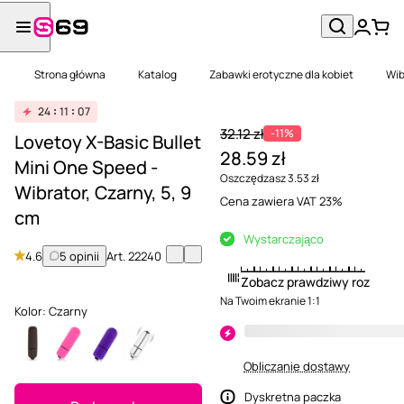
Strona główna
Katalog
Zabawki erotyczne dla kobiet
Wib
24
11
07
32.12 zł
-11%
Lovetoy X-Basic Bullet
28.59 zł
Mini One Speed -
Oszczędzasz 3.53 zł
Wibrator, Czarny, 5, 9
Cena zawiera VAT 23%
cm
Wystarczająco
4.6
5 opinii
Art.
22240
Zobacz prawdziwy rozmiar
Na Twoim ekranie 1:1
Kolor:
Czarny
Obliczanie dostawy
Dyskretna paczka