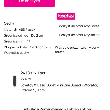
Do koszyka
Cechy
Wszystkie produkty Lovetoy
Materiał
:
ABS Plastik
Wszystkie produkty kategorii
Średnica od i do
:
Do 2 cm
Średnica, mm
:
17
Długość od i do
:
Od 0 do 15 cm
W sklepie prezentujemy ceny
brutto.
Wszystkie cechy
24.18 zł x 1 szt.
27.17 zł
Lovetoy X-Basic Bullet Mini One Speed - Wibrator,
Czarny, 5, 9 cm
Just Glide Water-based - Lubrykant na