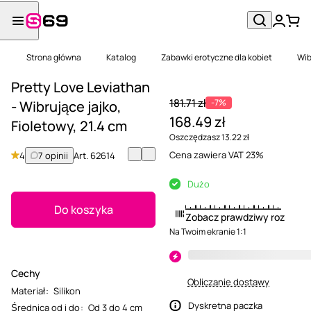
Strona główna
Katalog
Zabawki erotyczne dla kobiet
Wib
Pretty Love Leviathan
181.71 zł
-7%
- Wibrujące jajko,
168.49 zł
Fioletowy, 21.4 cm
Oszczędzasz 13.22 zł
Cena zawiera VAT 23%
4
7 opinii
Art.
62614
Dużo
Do koszyka
Zobacz prawdziwy rozmiar
Na Twoim ekranie 1:1
Cechy
Obliczanie dostawy
Materiał
:
Silikon
Dyskretna paczka
Średnica od i do
:
Od 3 do 4 cm