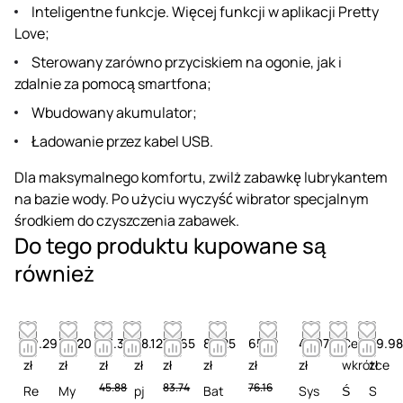
Inteligentne funkcje. Więcej funkcji w aplikacji Pretty
Love;
Sterowany zarówno przyciskiem na ogonie, jak i
zdalnie za pomocą smartfona;
Wbudowany akumulator;
Ładowanie przez kabel USB.
Dla maksymalnego komfortu, zwilż zabawkę lubrykantem
na bazie wody. Po użyciu wyczyść wibrator specjalnym
środkiem do czyszczenia zabawek.
Do tego produktu kupowane są
również
49.29
32.20
23.37
58.12
73.65
83.25
65.19
47.97
Cena
29.98
zł
zł
zł
zł
zł
zł
zł
zł
wkrótce
zł
45.88
83.74
76.16
Re
My
pj
Bat
Sys
Ś
S