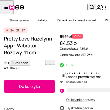
Strona główna
Katalog
Zabawki erotyczne dla kobiet
Wib
24
21
27
99.14 zł
-15%
Pretty Love Hazelynn
84.53 zł
App - Wibrator,
Oszczędzasz 14.61 zł
Różowy, 11 cm
Cena zawiera VAT 23%
0
Brak ocen
Dużo
Art.
104385
Zobacz prawdziwy rozmiar
Na Twoim ekranie 1:1
Do koszyka
Obliczanie dostawy
Dyskretna paczka
Cechy