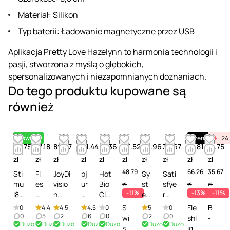
Materiał: Silikon
Typ baterii: Ładowanie magnetyczne przez USB
Aplikacja Pretty Love Hazelynn to harmonia technologii i
pasji, stworzona z myślą o głębokich,
spersonalizowanych i niezapomnianych doznaniach.
Do tego produktu kupowane są
również
Nowość
Premium
24
38.75
81.18
86.27
61.44
47.36
43.52
63.96
35.67
57.81
31.75
zł
zł
zł
zł
zł
zł
zł
zł
zł
zł
48.79
66.26
35.67
Sti
Fl
JoyDi
pj
Hot
Sy
Sati
mu
es
visio
ur
Bio
st
sfye
zł
zł
zł
-11%
-13%
-11%
l8
hli
n
M
Cle
em
r
S8
g
Clea
e
ane
JO
Gen
S
Fle
B
0
4.4
4.5
4.5
0
5
0
Or
ht
n'n'S
d
r
Mi
tle
0
5
2
6
0
2
0
wi
shl
-
Dużo
Dużo
Dużo
Dużo
Dużo
Dużo
Dużo
ga
R
afe -
Cl
Spr
sti
Disi
ss
igh
S