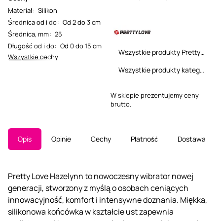
Materiał
:
Silikon
Średnica od i do
:
Od 2 do 3 cm
Średnica, mm
:
25
Długość od i do
:
Od 0 do 15 cm
Wszystkie produkty Pretty Love
Wszystkie cechy
Wszystkie produkty kategorii
W sklepie prezentujemy ceny
brutto.
Opis
Opinie
Cechy
Płatność
Dostawa
Pretty Love Hazelynn to nowoczesny wibrator nowej
generacji, stworzony z myślą o osobach ceniących
innowacyjność, komfort i intensywne doznania. Miękka,
silikonowa końcówka w kształcie ust zapewnia