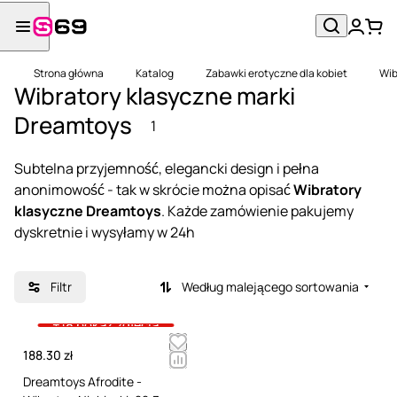
Strona główna
Katalog
Zabawki erotyczne dla kobiet
Wib
Wibratory klasyczne marki
Dreamtoys
1
Subtelna przyjemność, elegancki design i pełna
anonimowość - tak w skrócie można opisać
Wibratory
klasyczne Dreamtoys
. Każde zamówienie pakujemy
dyskretnie i wysyłamy w 24h
Filtr
Według malejącego sortowania
+18 pokaż zdjęcia
188.30 zł
Dreamtoys Afrodite -