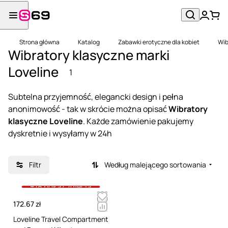
Strona główna
Katalog
Zabawki erotyczne dla kobiet
Wib
Wibratory klasyczne marki
Loveline
1
Subtelna przyjemność, elegancki design i pełna
anonimowość - tak w skrócie można opisać
Wibratory
klasyczne Loveline
. Każde zamówienie pakujemy
dyskretnie i wysyłamy w 24h
Filtr
Według malejącego sortowania
+18 pokaż zdjęcia
172.67 zł
Loveline Travel Compartment