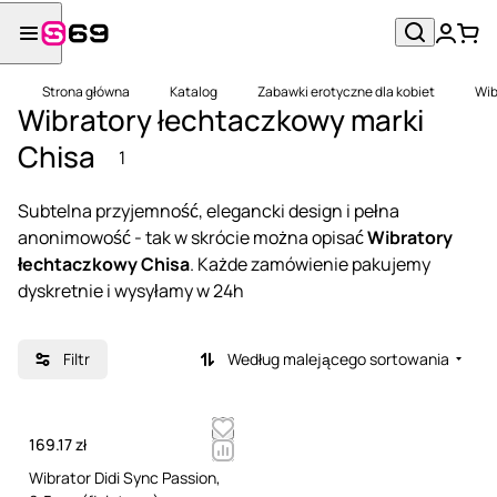
Strona główna
Katalog
Zabawki erotyczne dla kobiet
Wib
Wibratory łechtaczkowy marki
Chisa
1
Subtelna przyjemność, elegancki design i pełna
anonimowość - tak w skrócie można opisać
Wibratory
łechtaczkowy Chisa
. Każde zamówienie pakujemy
dyskretnie i wysyłamy w 24h
Filtr
Według malejącego sortowania
169.17 zł
Wibrator Didi Sync Passion,