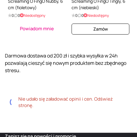
Screaming O FingO Nubby, 6
Screaming O FingO Tingly, 6
cm (fioletowy)
cm (niebieski)
0
0
Niedostępny
0
0
Niedostępny
Powiadom mnie
Zamów
Darmowa dostawa od 200 zł i szybka wysyłka w 24h
pozwalają cieszyć się nowym produktem bez zbędnego
stresu.
Nie udało się załadować opinii i cen. Odśwież
stronę.
Zapisz się na nowości i promocje