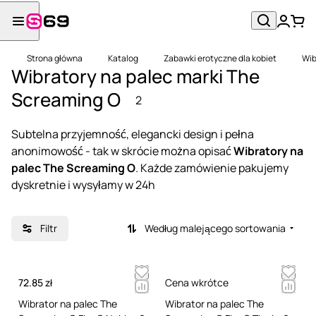
Strona główna
Katalog
Zabawki erotyczne dla kobiet
Wib
Wibratory na palec marki The
Screaming O
2
Subtelna przyjemność, elegancki design i pełna
anonimowość - tak w skrócie można opisać
Wibratory na
palec The Screaming O
. Każde zamówienie pakujemy
dyskretnie i wysyłamy w 24h
Filtr
Według malejącego sortowania
72.85 zł
Cena wkrótce
Wibrator na palec The
Wibrator na palec The