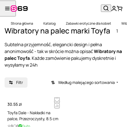
Strona główna
Katalog
Zabawki erotyczne dla kobiet
Wib
Wibratory na palec marki Toyfa
1
Subtelna przyjemność, elegancki design i pełna
anonimowość - tak w skrócie można opisać
Wibratory na
palec Toyfa
. Każde zamówienie pakujemy dyskretnie i
wysyłamy w 24h
Filtr
Według malejącego sortowania
30.55 zł
Toyfa Dale - Nakładki na
palce, Przezroczysty, 8.5 cm
0
0
Dużo