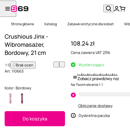
Strona główna
Katalog
Zabawki erotyczne dla kobiet
Wib
Crushious Jinx -
108.24 zł
Wibromasażer,
Bordоwy, 21 cm
Cena zawiera VAT 23%
Wystarczająco
0
Brak ocen
Art.
110663
Zobacz prawdziwy rozmiar
Na Twoim ekranie 1:1
Kolor:
Bordоwy
Obliczanie dostawy
Dyskretna paczka
Do koszyka