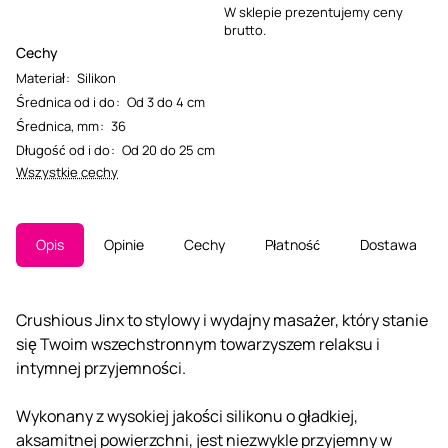
W sklepie prezentujemy ceny
brutto.
Cechy
Materiał
:
Silikon
Średnica od i do
:
Od 3 do 4 cm
Średnica, mm
:
36
Długość od i do
:
Od 20 do 25 cm
Wszystkie cechy
Opis
Opinie
Cechy
Płatność
Dostawa
Crushious Jinx to stylowy i wydajny masażer, który stanie
się Twoim wszechstronnym towarzyszem relaksu i
intymnej przyjemności.
Wykonany z wysokiej jakości silikonu o gładkiej,
aksamitnej powierzchni, jest niezwykle przyjemny w