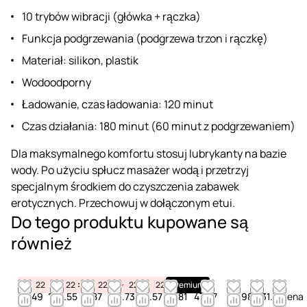
10 trybów wibracji (główka + rączka)
Funkcja podgrzewania (podgrzewa trzon i rączkę)
Materiał: silikon, plastik
Wodoodporny
Ładowanie, czas ładowania: 120 minut
Czas działania: 180 minut (60 minut z podgrzewaniem)
Dla maksymalnego komfortu stosuj lubrykanty na bazie
wody. Po użyciu spłucz masażer wodą i przetrzyj
specjalnym środkiem do czyszczenia zabawek
erotycznych. Przechowuj w dołączonym etui.
Do tego produktu kupowane są
również
22
10
22
32
10
22
32
10
22
32
10
22
32
Premium
10
32
34.49
120.55
41.87
38.73
39.57
57.81
47.97
11.98
131.77
Cena