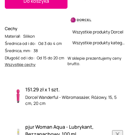
Do koszyka
Cechy
Wszystkie produkty Dorcel
Materiał
:
Silikon
Wszystkie produkty kategorii
Średnica od i do
:
Od 3 do 4 cm
Średnica, mm
:
38
Długość od i do
:
Od 15 do 20 cm
W sklepie prezentujemy ceny
brutto.
Wszystkie cechy
151.29 zł x 1 szt.
Dorcel Wanderful - Wibromasażer, Różowy, 15, 5
cm, 20 cm
pjur Woman Aqua - Lubrykant,
Bezzapachowy, 100 ml