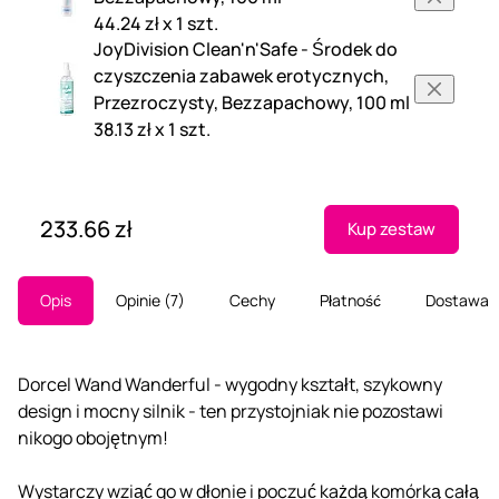
44.24 zł x 1 szt.
JoyDivision Clean'n'Safe - Środek do
czyszczenia zabawek erotycznych,
Przezroczysty, Bezzapachowy, 100 ml
38.13 zł x 1 szt.
233.66 zł
Kup zestaw
Opis
Opinie
7
Cechy
Płatność
Dostawa
Dorcel Wand Wanderful - wygodny kształt, szykowny
design i mocny silnik - ten przystojniak nie pozostawi
nikogo obojętnym!
Wystarczy wziąć go w dłonie i poczuć każdą komórką całą