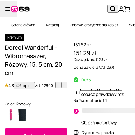
Strona główna
Katalog
Zabawki erotyczne dla kobiet
Wib
Premium
151.52 zł
Dorcel Wanderful -
151.29 zł
Wibromasażer,
Oszczędzasz 0.23 zł
Różowy, 15, 5 cm, 20
Cena zawiera VAT 23%
cm
Dużo
4.3
7 opinii
Art.
12800
Zobacz prawdziwy rozmiar
Na Twoim ekranie 1:1
Kolor:
Różowy
Obliczanie dostawy
Dyskretna paczka