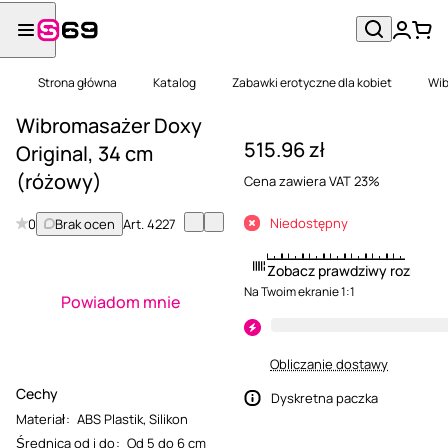
Strona główna
Katalog
Zabawki erotyczne dla kobiet
Wib
Wibromasażer Doxy
515.96 zł
Original, 34 cm
(różowy)
Cena zawiera VAT 23%
Niedostępny
0
Brak ocen
Art.
4227
Zobacz prawdziwy rozmiar
Na Twoim ekranie 1:1
Powiadom mnie
Obliczanie dostawy
Cechy
Dyskretna paczka
Materiał
:
ABS Plastik
,
Silikon
Średnica od i do
:
Od 5 do 6 cm