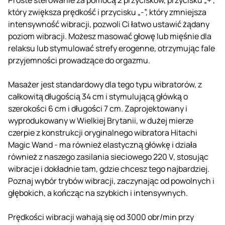
który zwiększa prędkość i przycisku „-”, który zmniejsza
intensywność wibracji, pozwoli Ci łatwo ustawić żądany
poziom wibracji. Możesz masować głowę lub mięśnie dla
relaksu lub stymulować strefy erogenne, otrzymując fale
przyjemności prowadzące do orgazmu.
Masażer jest standardowy dla tego typu wibratorów, z
całkowitą długością 34 cm i stymulującą główką o
szerokości 6 cm i długości 7 cm. Zaprojektowany i
wyprodukowany w Wielkiej Brytanii, w dużej mierze
czerpie z konstrukcji oryginalnego wibratora Hitachi
Magic Wand - ma również elastyczną główkę i działa
również z naszego zasilania sieciowego 220 V, stosując
wibracje i dokładnie tam, gdzie chcesz tego najbardziej.
Poznaj wybór trybów wibracji, zaczynając od powolnych i
głębokich, a kończąc na szybkich i intensywnych.
Prędkości wibracji wahają się od 3000 obr/min przy