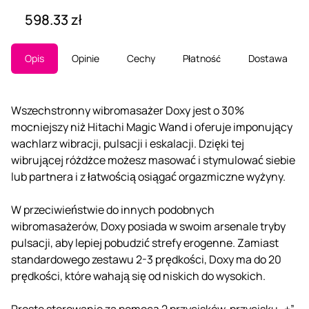
598.33 zł
Opis
Opinie
Cechy
Płatność
Dostawa
Wszechstronny wibromasażer Doxy jest o 30%
mocniejszy niż Hitachi Magic Wand i oferuje imponujący
wachlarz wibracji, pulsacji i eskalacji. Dzięki tej
wibrującej różdżce możesz masować i stymulować siebie
lub partnera i z łatwością osiągać orgazmiczne wyżyny.
W przeciwieństwie do innych podobnych
wibromasażerów, Doxy posiada w swoim arsenale tryby
pulsacji, aby lepiej pobudzić strefy erogenne. Zamiast
standardowego zestawu 2-3 prędkości, Doxy ma do 20
prędkości, które wahają się od niskich do wysokich.
Proste sterowanie za pomocą 2 przycisków, przycisku „+”,