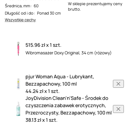
W sklepie prezentujemy ceny
Średnica, mm
:
60
brutto.
Długość od i do
:
Ponad 30 cm
Wszystkie cechy
515.96 zł x 1 szt.
Wibromasażer Doxy Original, 34 cm (różowy)
pjur Woman Aqua - Lubrykant,
Bezzapachowy, 100 ml
44.24 zł x 1 szt.
JoyDivision Clean'n'Safe - Środek do
czyszczenia zabawek erotycznych,
Przezroczysty, Bezzapachowy, 100 ml
38.13 zł x 1 szt.