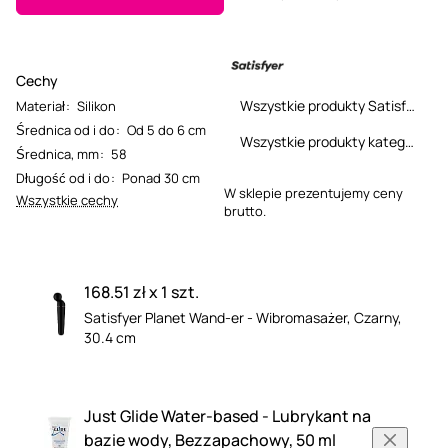
Cechy
Wszystkie produkty Satisfyer
Materiał
:
Silikon
Średnica od i do
:
Od 5 do 6 cm
Wszystkie produkty kategorii
Średnica, mm
:
58
Długość od i do
:
Ponad 30 cm
W sklepie prezentujemy ceny
Wszystkie cechy
brutto.
168.51 zł x 1 szt.
Satisfyer Planet Wand-er - Wibromasażer, Czarny,
30.4 cm
Just Glide Water-based - Lubrykant na
bazie wody, Bezzapachowy, 50 ml