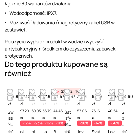
łącznie 60 wariantów działania.
Wodoodporność: IPX7.
Możliwość ładowania (magnetyczny kabel USB w
zestawie).
Po użyciu wypłucz produkt w wodzie i wyczyść
antybakteryjnym środkiem do czyszczenia zabawek
erotycznych.
Do tego produktu kupowane są
również
22
22
14
126.89
86.10
52.89
47.97
39.57
35.67
38.13
65.19
25.83
24.60
zł
zł
zł
zł
zł
zł
zł
zł
zł
zł
97.29
69.05
56.79
44.46
53.06
76.16
40.64
Sw
Sat
S
iss
isfy
p
zł
zł
zł
zł
zł
zł
zł
-12%
-23%
-16%
-11%
-28%
-14%
-36%
Na
er
r
vy
Ge
a
pj
pj
La
B
Joy
Syst
Lov
0
0
0