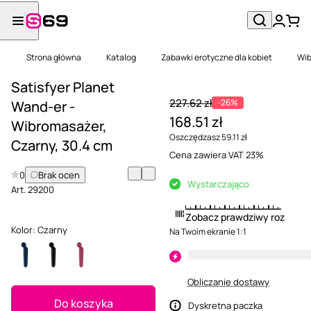
Strona główna
Katalog
Zabawki erotyczne dla kobiet
Wib
Satisfyer Planet
227.62 zł
-26%
Wand-er -
168.51 zł
Wibromasażer,
Oszczędzasz 59.11 zł
Czarny, 30.4 cm
Cena zawiera VAT 23%
0
Brak ocen
Wystarczająco
Art.
29200
Zobacz prawdziwy rozmiar
Kolor:
Czarny
Na Twoim ekranie 1:1
Obliczanie dostawy
Do koszyka
Dyskretna paczka