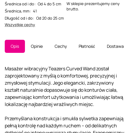
W sklepie prezentujemy ceny
Średnica od i do
:
Od 4 do 5 cm
brutto.
Średnica, mm
:
41
Długość od i do
:
Od 20 do 25 cm
Wszystkie cechy
Opis
Opinie
Cechy
Płatność
Dostawa
Masażer wibracyjny Teazers Curved Wand został
zaprojektowany z myślą o komfortowej, precyzyjnej i
zmysłowej stymulacji. Jego elegancki, zakrzywiony
kształt naturalnie dopasowuje się do konturów ciała,
zapewniając komfort użytkowania i umożliwiając łatwą
lokalizację najbardziej wrażliwych miejsc.
Przemyślana konstrukcja i smukła sylwetka zapewniają
pełną kontrolę nad każdym ruchem – od delikatnych
dotknięć po intensywniejszą stymulację. Ergonomiczny