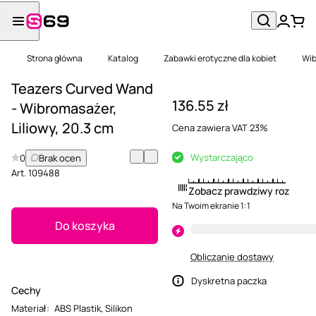
Strona główna
Katalog
Zabawki erotyczne dla kobiet
Wib
Teazers Curved Wand
136.55 zł
- Wibromasażer,
Liliowy, 20.3 cm
Cena zawiera VAT 23%
Wystarczająco
0
Brak ocen
Art.
109488
Zobacz prawdziwy rozmiar
Na Twoim ekranie 1:1
Do koszyka
Obliczanie dostawy
Dyskretna paczka
Cechy
Materiał
:
ABS Plastik
,
Silikon