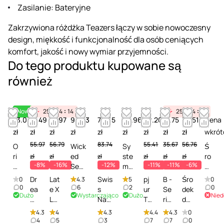
Zasilanie: Bateryjne
Zakrzywiona różdżka Teazers łączy w sobie nowoczesny
design, miękkość i funkcjonalność dla osób ceniących
komfort, jakość i nowy wymiar przyjemności.
Do tego produktu kupowane są
również
Nowość
25
04
14
25
04
14
73.06
51.49
47.97
90.53
73.65
63.96
49.20
31.75
53.51
Cena
zł
zł
zł
zł
zł
zł
zł
zł
zł
wkrót
55.97
56.79
83.74
55.41
35.67
56.76
O
Wick
Sy
Ś
ri
ed
ste
ro
zł
zł
zł
zł
zł
zł
-8%
-16%
-12%
-11%
-11%
-6%
o
Sens
m
d
n
ual
JO
e
Dr
Lat
Swis
pj
B -
Śro
0
4.3
5
0
S
Care
Mis
k
0
6
2
0
ea
e X
s
ur
Se
dek
Dużo
Wystarczająco
Dużo
Nied
p
Foa
tin
c
mt
Lat
Nav
To
rie
do
e
m N
g
z
oy
ex
y
y
s
czy
4.3
4
4.3
4.4
4.3
0
ci
Fres
Toy
y
s
Gla
Toy
Cl
He
szc
4
5
3
7
7
0