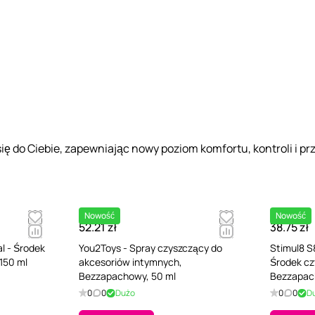
ię do Ciebie, zapewniając nowy poziom komfortu, kontroli i pr
Nowość
Nowość
52.21 zł
38.75 zł
l - Środek
You2Toys - Spray czyszczący do
Stimul8 S
150 ml
akcesoriów intymnych,
Środek cz
Bezzapachowy, 50 ml
Bezzapac
0
0
Dużo
0
0
D