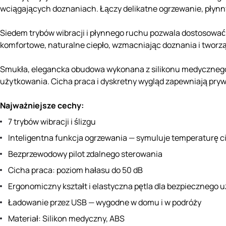
wciągających doznaniach. Łączy delikatne ogrzewanie, płynny r
Siedem trybów wibracji i płynnego ruchu pozwala dostosować
komfortowe, naturalne ciepło, wzmacniając doznania i tworz
Smukła, elegancka obudowa wykonana z silikonu medycznego z
użytkowania. Cicha praca i dyskretny wygląd zapewniają pry
Najważniejsze cechy:
7 trybów wibracji i ślizgu
Inteligentna funkcja ogrzewania — symuluje temperaturę c
Bezprzewodowy pilot zdalnego sterowania
Cicha praca: poziom hałasu do 50 dB
Ergonomiczny kształt i elastyczna pętla dla bezpiecznego 
Ładowanie przez USB — wygodne w domu i w podróży
Materiał: Silikon medyczny, ABS