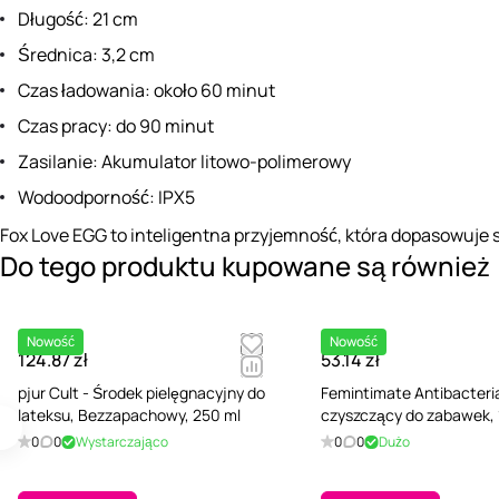
Długość: 21 cm
Średnica: 3,2 cm
Czas ładowania: około 60 minut
Czas pracy: do 90 minut
Zasilanie: Akumulator litowo-polimerowy
Wodoodporność: IPX5
Fox Love EGG to inteligentna przyjemność, która dopasowuje s
Do tego produktu kupowane są również
Nowość
Nowość
124.87 zł
53.14 zł
pjur Cult - Środek pielęgnacyjny do
Femintimate Antibacteria
lateksu, Bezzapachowy, 250 ml
czyszczący do zabawek, 
0
0
Wystarczająco
0
0
Dużo