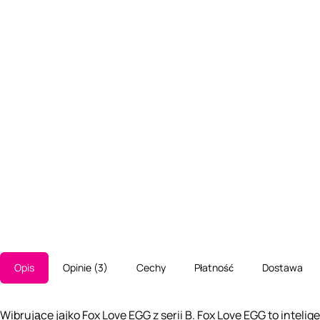
Opis
Opinie
3
Cechy
Płatność
Dostawa
Wibrujące jajko Fox Love EGG z serii B. Fox Love EGG to inteli