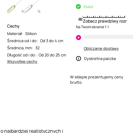
Dużo
Zobacz prawdziwy rozmia
Cechy
Na Twoim ekranie 1:1
Materiał
:
Silikon
Średnica od i do
:
Od 3 do 4 cm
Średnica, mm
:
32
Obliczanie dostawy
Długość od i do
:
Od 20 do 25 cm
Dyskretna paczka
Wszystkie cechy
W sklepie prezentujemy ceny
brutto.
o najbardziej realistycznych i