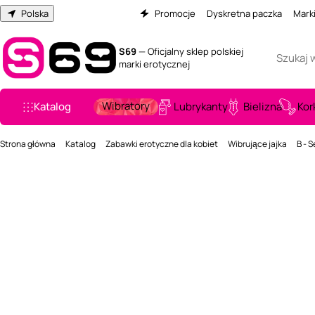
Polska
Promocje
Dyskretna paczka
Mark
S69
— Oficjalny sklep polskiej
marki erotycznej
Wibratory
Katalog
Lubrykanty
Bielizna
Kor
Strona główna
Katalog
Zabawki erotyczne dla kobiet
Wibrujące jajka
B - S