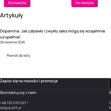
Do koszyka
Do koszyka
Artykuły
Dopamina: Jak zabawki i zwykły seks mogą się wzajemnie
uzupełniać
29 kwietnia 2026
Powrót do listy
Zapisz się na nowości i promocje
Skontaktuj się z nami
S
+48 732 070 027
O
sklep@s69.pl
K