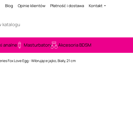
i
Blog
Opinie klientów
Płatność i dostawa
Kontakt
ki analne
Masturbatory
Akcesoria BDSM
eries Fox Love Egg - Wibrujące jajko, Biały, 21 cm