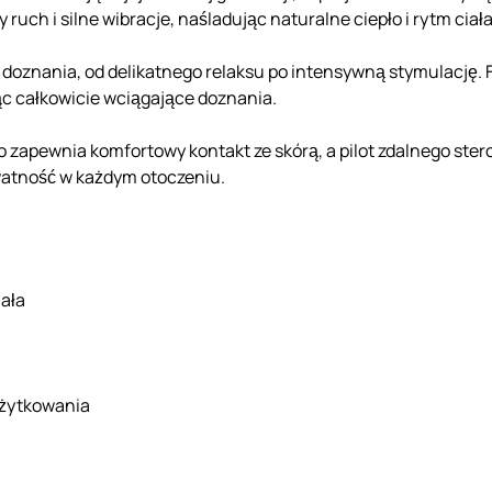
uch i silne wibracje, naśladując naturalne ciepło i rytm ciała
 doznania, od delikatnego relaksu po intensywną stymulację.
ąc całkowicie wciągające doznania.
apewnia komfortowy kontakt ze skórą, a pilot zdalnego ster
watność w każdym otoczeniu.
iała
użytkowania