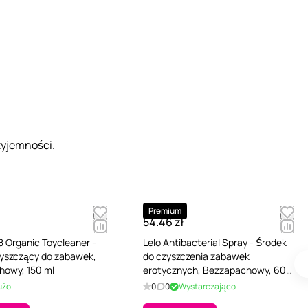
zyjemności.
Premium
54.46 zł
8 Organic Toycleaner -
Lelo Antibacterial Spray - Środek
yszczący do zabawek,
do czyszczenia zabawek
howy, 150 ml
erotycznych, Bezzapachowy, 60
ml
użo
0
0
Wystarczająco