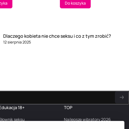
zyka
Do koszyka
Dlaczego kobieta nie chce seksu i co z tym zrobić?
12 sierpnia 2025
Edukacja 18+
TOP
Słownik seksu
Najlepsze wibratory 2026
Najczęstsze pytania