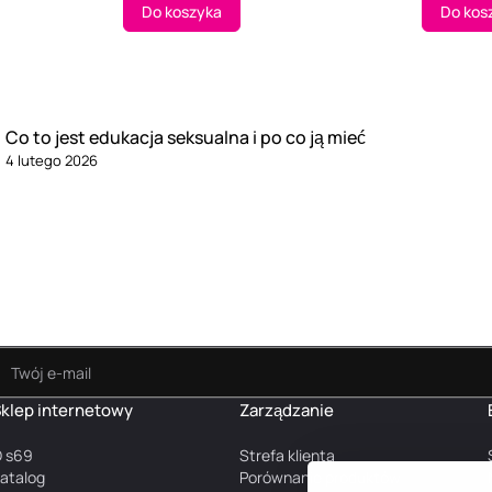
Do koszyka
Do kos
Co to jest edukacja seksualna i po co ją mieć
4 lutego 2026
klep internetowy
Zarządzanie
 s69
Strefa klienta
atalog
Porównanie produktów