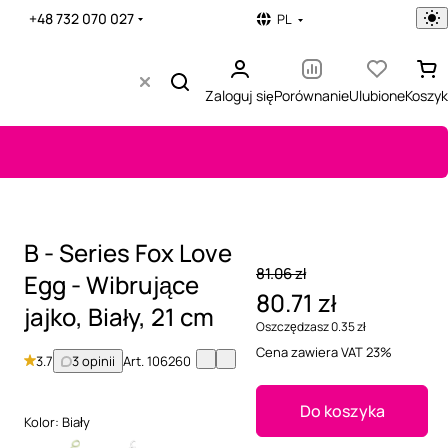
+48 732 070 027
PL
Zaloguj się
Porównanie
Ulubione
Koszyk
B - Series Fox Love
81.06 zł
Egg - Wibrujące
80.71 zł
jajko, Biały, 21 cm
Oszczędzasz 0.35 zł
Cena zawiera VAT 23%
3.7
3 opinii
Art.
106260
Do koszyka
Kolor:
Biały