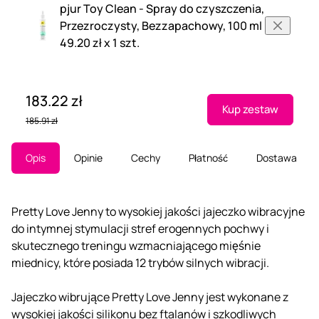
pjur Toy Clean - Spray do czyszczenia,
Przezroczysty, Bezzapachowy, 100 ml
49.20 zł x 1 szt.
183.22 zł
Kup zestaw
185.91 zł
Opis
Opinie
Cechy
Płatność
Dostawa
Pretty Love Jenny to wysokiej jakości jajeczko wibracyjne
do intymnej stymulacji stref erogennych pochwy i
skutecznego treningu wzmacniającego mięśnie
miednicy, które posiada 12 trybów silnych wibracji.
Jajeczko wibrujące Pretty Love Jenny jest wykonane z
wysokiej jakości silikonu bez ftalanów i szkodliwych