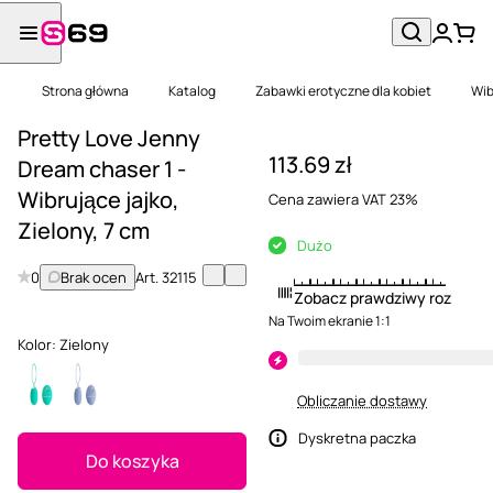
Strona główna
Katalog
Zabawki erotyczne dla kobiet
Wib
Pretty Love Jenny
113.69 zł
Dream chaser 1 -
Wibrujące jajko,
Cena zawiera VAT 23%
Zielony, 7 cm
Dużo
0
Brak ocen
Art.
32115
Zobacz prawdziwy rozmiar
Na Twoim ekranie 1:1
Kolor:
Zielony
Obliczanie dostawy
Dyskretna paczka
Do koszyka