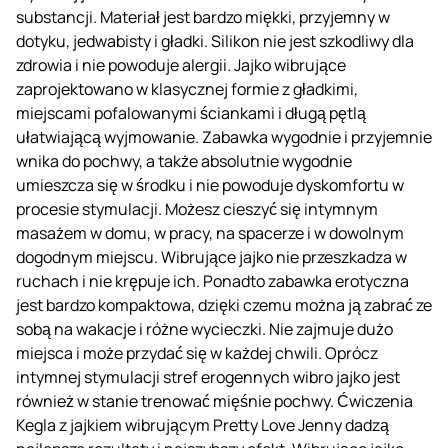
substancji. Materiał jest bardzo miękki, przyjemny w
dotyku, jedwabisty i gładki. Silikon nie jest szkodliwy dla
zdrowia i nie powoduje alergii. Jajko wibrujące
zaprojektowano w klasycznej formie z gładkimi,
miejscami pofalowanymi ściankami i długą pętlą
ułatwiającą wyjmowanie. Zabawka wygodnie i przyjemnie
wnika do pochwy, a także absolutnie wygodnie
umieszcza się w środku i nie powoduje dyskomfortu w
procesie stymulacji. Możesz cieszyć się intymnym
masażem w domu, w pracy, na spacerze i w dowolnym
dogodnym miejscu. Wibrujące jajko nie przeszkadza w
ruchach i nie krępuje ich. Ponadto zabawka erotyczna
jest bardzo kompaktowa, dzięki czemu można ją zabrać ze
sobą na wakacje i różne wycieczki. Nie zajmuje dużo
miejsca i może przydać się w każdej chwili. Oprócz
intymnej stymulacji stref erogennych wibro jajko jest
również w stanie trenować mięśnie pochwy. Ćwiczenia
Kegla z jajkiem wibrującym Pretty Love Jenny dadzą