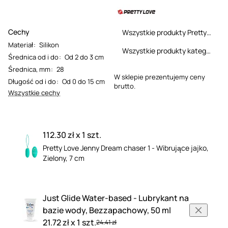
Cechy
Wszystkie produkty Pretty Love
Materiał
:
Silikon
Wszystkie produkty kategorii
Średnica od i do
:
Od 2 do 3 cm
Średnica, mm
:
28
W sklepie prezentujemy ceny
Długość od i do
:
Od 0 do 15 cm
brutto.
Wszystkie cechy
112.30 zł x 1 szt.
Pretty Love Jenny Dream chaser 1 - Wibrujące jajko,
Zielony, 7 cm
Just Glide Water-based - Lubrykant na
bazie wody, Bezzapachowy, 50 ml
21.72 zł x 1 szt.
24.41 zł