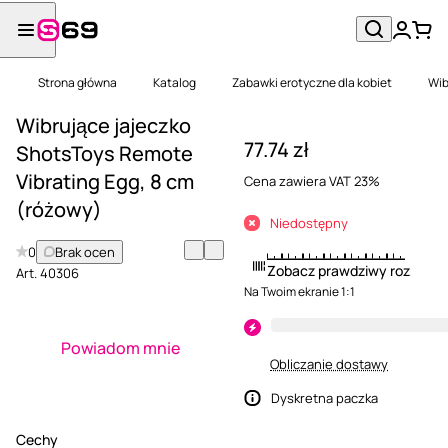
Strona główna
Katalog
Zabawki erotyczne dla kobiet
Wib
Wibrujące jajeczko
77.74 zł
ShotsToys Remote
Vibrating Egg, 8 cm
Cena zawiera VAT 23%
(różowy)
Niedostępny
0
Brak ocen
Zobacz prawdziwy rozmiar
Art.
40306
Na Twoim ekranie 1:1
Powiadom mnie
Obliczanie dostawy
Dyskretna paczka
Cechy