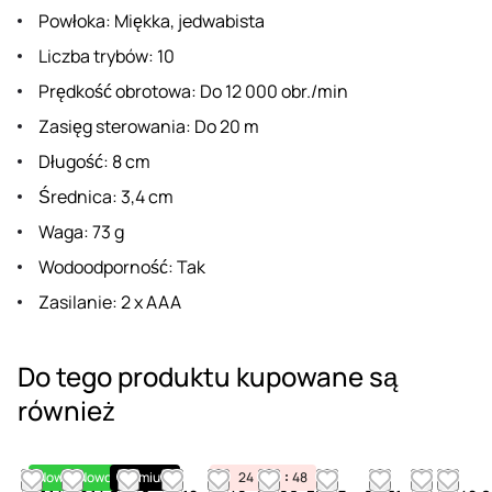
Powłoka: Miękka, jedwabista
Liczba trybów: 10
Prędkość obrotowa: Do 12 000 obr./min
Zasięg sterowania: Do 20 m
Długość: 8 cm
Średnica: 3,4 cm
Waga: 73 g
Wodoodporność: Tak
Zasilanie: 2 x AAA
Do tego produktu kupowane są
również
Nowość
Nowość
Premium
24
03
48