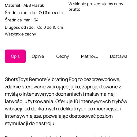
W sklepie prezentujemy ceny
Materiał
:
ABS Plastik
brutto.
Średnica od i do
:
Od 3 do 4 cm
Średnica, mm
:
34
Długość od i do
:
Od 0 do 15 cm
Wszystkie cechy
Opis
Opinie
Cechy
Płatność
Dostawa
ShotsToys Remote Vibrating Egg to bezprzewodowe,
zdalnie sterowane wibrujące jajko, zaprojektowane z
myślą o intensywnych doznaniach i maksymalnej
łatwości użytkowania. Oferuje 10 intensywnych trybów
wibracji, od delikatnych i delikatnych po mocniejsze i
intensywniejsze, pozwalając dostosować poziom
stymulacji do nastroju.