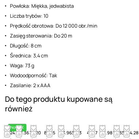
Powłoka: Miękka, jedwabista
Liczba trybów: 10
Prędkość obrotowa: Do 12 000 obr./min
Zasięg sterowania: Do 20 m
Długość: 8 cm
Średnica: 3,4 cm
Waga: 73 g
Wodoodporność: Tak
Zasilanie: 2 x AAA
Do tego produktu kupowane są
również
Nowość
124.87
58.36
32.20
83.25
63.96
38.13
47.97
11.98
25.83
44.28