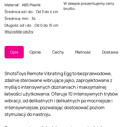
W sklepie prezentujemy ceny
Materiał
:
ABS Plastik
brutto.
Średnica od i do
:
Od 3 do 4 cm
Średnica, mm
:
34
Długość od i do
:
Od 0 do 15 cm
Wszystkie cechy
Opis
Opinie
Cechy
Płatność
Dostawa
ShotsToys Remote Vibrating Egg to bezprzewodowe,
zdalnie sterowane wibrujące jajko, zaprojektowane z
myślą o intensywnych doznaniach i maksymalnej
łatwości użytkowania. Oferuje 10 intensywnych trybów
wibracji, od delikatnych i delikatnych po mocniejsze i
intensywniejsze, pozwalając dostosować poziom
stymulacji do nastroju.