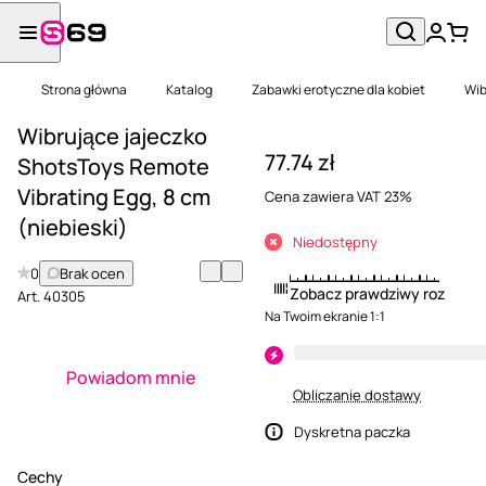
Strona główna
Katalog
Zabawki erotyczne dla kobiet
Wib
Wibrujące jajeczko
77.74 zł
ShotsToys Remote
Vibrating Egg, 8 cm
Cena zawiera VAT 23%
(niebieski)
Niedostępny
0
Brak ocen
Zobacz prawdziwy rozmiar
Art.
40305
Na Twoim ekranie 1:1
Powiadom mnie
Obliczanie dostawy
Dyskretna paczka
Cechy