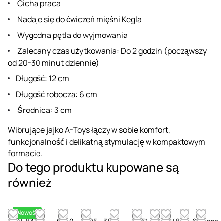
Cicha praca
Nadaje się do ćwiczeń mięśni Kegla
Wygodna pętla do wyjmowania
Zalecany czas użytkowania: Do 2 godzin (począwszy
od 20-30 minut dziennie)
Długość: 12 cm
Długość robocza: 6 cm
Średnica: 3 cm
Wibrujące jajko A-Toys łączy w sobie komfort,
funkcjonalność i delikatną stymulację w kompaktowym
formacie.
Do tego produktu kupowane są
również
Nowość
124.87
41.16
65.19
47.05
38.13
53.51
44.28
48.61
24.60
Cena