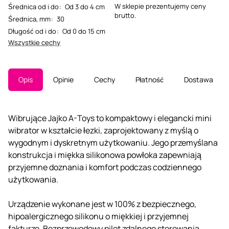
W sklepie prezentujemy ceny
Średnica od i do
:
Od 3 do 4 cm
brutto.
Średnica, mm
:
30
Długość od i do
:
Od 0 do 15 cm
Wszystkie cechy
Opis
Opinie
Cechy
Płatność
Dostawa
Wibrujące Jajko A-Toys to kompaktowy i elegancki mini
wibrator w kształcie łezki, zaprojektowany z myślą o
wygodnym i dyskretnym użytkowaniu. Jego przemyślana
konstrukcja i miękka silikonowa powłoka zapewniają
przyjemne doznania i komfort podczas codziennego
użytkowania.
Urządzenie wykonane jest w 100% z bezpiecznego,
hipoalergicznego silikonu o miękkiej i przyjemnej
fakturze. Bezprzewodowy pilot zdalnego sterowania