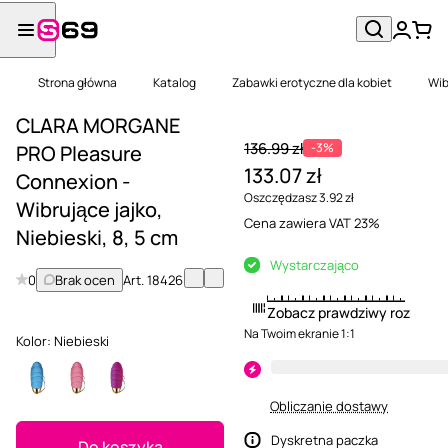
Strona główna
Katalog
Zabawki erotyczne dla kobiet
Wib
CLARA MORGANE
136.99 zł
-3%
PRO Pleasure
133.07 zł
Connexion -
Oszczędzasz 3.92 zł
Wibrujące jajko,
Cena zawiera VAT 23%
Niebieski, 8, 5 cm
Wystarczająco
0
Brak ocen
Art.
18426
Zobacz prawdziwy rozmiar
Na Twoim ekranie 1:1
Kolor:
Niebieski
Obliczanie dostawy
Dyskretna paczka
Do koszyka