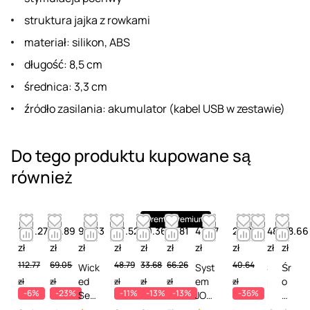
struktura jajka z rowkami
materiał: silikon, ABS
długość: 8,5 cm
średnica: 3,3 cm
źródło zasilania: akumulator (kabel USB w zestawie)
Do tego produktu kupowane są
również
Premium
Premium
106.27
52.89
90.53
43.52
29.36
57.81
47.97
25.83
48.61
68.66
zł
zł
zł
zł
zł
zł
zł
zł
zł
zł
112.77
69.05
48.79
33.68
66.26
40.64
Wick
Syst
S
Śr
ed
em
p
o
zł
zł
zł
zł
zł
zł
-6%
-23%
-11%
-13%
-13%
-36%
Sens
JO
r
d
ual
Refr
a
ek