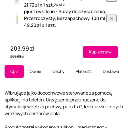
21.72 zł x 1 szt.
24.41 zł
pjur Toy Clean - Spray do czyszczenia,
Przezroczysty, Bezzapachowy, 100 ml
49.20 zł x 1 szt.
203.99 zł
Kup zestaw
206.68 zł
Opis
Opinie
Cechy
Płatność
Dostawa
Wibrujące jajko dopochwowe sterowane za pomocą
aplikacji na telefon. Urządzenie przeznaczone do
stymulacji wnętrza pochwy, punktu G, łechtaczki i innych
wrażliwych obszarów ciała.
Produkt został wykonany z silikonu medycznego -