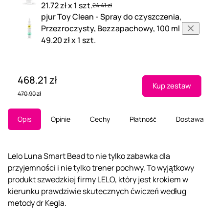
21.72 zł x 1 szt.
24.41 zł
pjur Toy Clean - Spray do czyszczenia,
Przezroczysty, Bezzapachowy, 100 ml
49.20 zł x 1 szt.
468.21 zł
Kup zestaw
470.90 zł
Opis
Opinie
Cechy
Płatność
Dostawa
Lelo Luna Smart Bead to nie tylko zabawka dla
przyjemności i nie tylko trener pochwy. To wyjątkowy
produkt szwedzkiej firmy LELO, który jest krokiem w
kierunku prawdziwie skutecznych ćwiczeń według
metody dr Kegla.