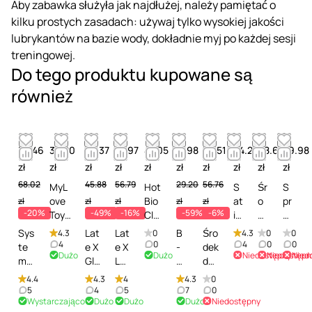
Aby zabawka służyła jak najdłużej, należy pamiętać o
kilku prostych zasadach: używaj tylko wysokiej jakości
lubrykantów na bazie wody, dokładnie myj po każdej sesji
treningowej.
Do tego produktu kupowane są
również
54.46
32.20
23.37
47.97
47.05
11.98
53.51
44.28
68.66
29.98
zł
zł
zł
zł
zł
zł
zł
zł
zł
zł
68.02
45.88
56.79
29.20
56.76
MyL
Hot
S
Śr
S
ove
Bio
at
o
pr
zł
zł
zł
zł
zł
-20%
-49%
-16%
-59%
-6%
Toy
Cle
is
d
ay
Clea
ane
fy
ek
do
Sys
Lat
Lat
B
Śro
4.3
0
4.3
0
0
ner
r
er
d
de
4
0
4
0
0
te
e X
e X
-
dek
Dużo
Dużo
Niedostępny
Niedostępn
Nied
Prof
Spr
T
o
zy
m
Gla
Lat
Se
do
essi
ay -
o
cz
nf
JO
nz
ex
rie
czy
4.4
4.3
4
4.3
0
onal
Śro
y
ys
ek
Mis
-
Gla
s
szc
5
4
5
7
0
-
dek
Cl
zc
cji
Wystarczająco
Dużo
Dużo
Dużo
Niedostępny
tin
Spr
nz-
H
zen