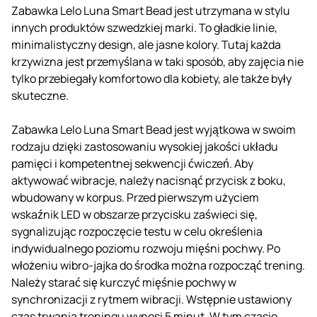
Zabawka Lelo Luna Smart Bead jest utrzymana w stylu
innych produktów szwedzkiej marki. To gładkie linie,
minimalistyczny design, ale jasne kolory. Tutaj każda
krzywizna jest przemyślana w taki sposób, aby zajęcia nie
tylko przebiegały komfortowo dla kobiety, ale także były
skuteczne.
Zabawka Lelo Luna Smart Bead jest wyjątkowa w swoim
rodzaju dzięki zastosowaniu wysokiej jakości układu
pamięci i kompetentnej sekwencji ćwiczeń. Aby
aktywować wibracje, należy nacisnąć przycisk z boku,
wbudowany w korpus. Przed pierwszym użyciem
wskaźnik LED w obszarze przycisku zaświeci się,
sygnalizując rozpoczęcie testu w celu określenia
indywidualnego poziomu rozwoju mięśni pochwy. Po
włożeniu wibro-jajka do środka można rozpocząć trening.
Należy starać się kurczyć mięśnie pochwy w
synchronizacji z rytmem wibracji. Wstępnie ustawiony
czas trwania treningu wynosi 5 minut. W tym czasie