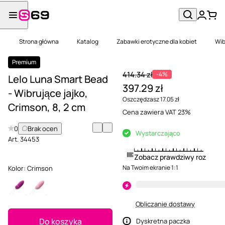
Strona główna
Katalog
Zabawki erotyczne dla kobiet
Wib
Premium
414.34 zł
-4%
Lelo Luna Smart Bead
397.29 zł
- Wibrujące jajko,
Oszczędzasz 17.05 zł
Crimson, 8, 2 cm
Cena zawiera VAT 23%
0
Brak ocen
Wystarczająco
Art.
34453
Zobacz prawdziwy rozmiar
Na Twoim ekranie 1:1
Kolor:
Crimson
Obliczanie dostawy
Do koszyka
Dyskretna paczka