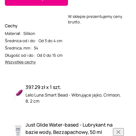
W sklepie prezentujemy ceny
brutto.
Cechy
Materiał
:
Silikon
Średnica od i do
:
Od 3 do 4 cm
Średnica, mm
:
34
Długość od i do
:
Od 0 do 15 cm
Wszystkie cechy
397.29 zł x 1 szt.
Lelo Luna Smart Bead - Wibrujące jajko, Crimson,
8, 2 cm
Just Glide Water-based - Lubrykant na
bazie wody, Bezzapachowy, 50 ml