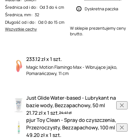
Średnica od i do
:
Od 3 do 4 cm
Dyskretna paczka
Średnica, mm
:
32
Długość od i do
:
Od 0 do 15 cm
W sklepie prezentujemy ceny
Wszystkie cechy
brutto.
233.12 zł x 1 szt.
Magic Motion Flamingo Max - Wibrujące jajko,
Pomarańczowy, 11 cm
Just Glide Water-based - Lubrykant na
bazie wody, Bezzapachowy, 50 ml
21.72 zł x 1 szt.
24.41 zł
pjur Toy Clean - Spray do czyszczenia,
Przezroczysty, Bezzapachowy, 100 ml
49.20 zł x 1 szt.