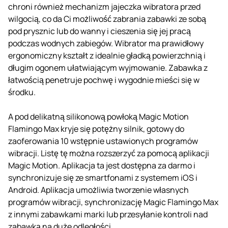
chroni również mechanizm jajeczka wibratora przed
wilgocią, co da Ci możliwość zabrania zabawki ze sobą
pod prysznic lub do wanny i cieszenia się jej pracą
podczas wodnych zabiegów. Wibrator ma prawidłowy
ergonomiczny kształt z idealnie gładką powierzchnią i
długim ogonem ułatwiającym wyjmowanie. Zabawka z
łatwością penetruje pochwę i wygodnie mieści się w
środku.
A pod delikatną silikonową powłoką Magic Motion
Flamingo Max kryje się potężny silnik, gotowy do
zaoferowania 10 wstępnie ustawionych programów
wibracji. Listę tę można rozszerzyć za pomocą aplikacji
Magic Motion. Aplikacja ta jest dostępna za darmo i
synchronizuje się ze smartfonami z systemem iOS i
Android. Aplikacja umożliwia tworzenie własnych
programów wibracji, synchronizację Magic Flamingo Max
z innymi zabawkami marki lub przesyłanie kontroli nad
zabawką na duże odległości.