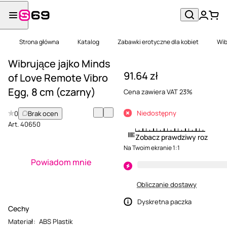
Strona główna
Katalog
Zabawki erotyczne dla kobiet
Wib
Wibrujące jajko Minds
91.64 zł
of Love Remote Vibro
Egg, 8 cm (czarny)
Cena zawiera VAT 23%
Niedostępny
0
Brak ocen
Art.
40650
Zobacz prawdziwy rozmiar
Na Twoim ekranie 1:1
Powiadom mnie
Obliczanie dostawy
Dyskretna paczka
Cechy
Materiał
:
ABS Plastik