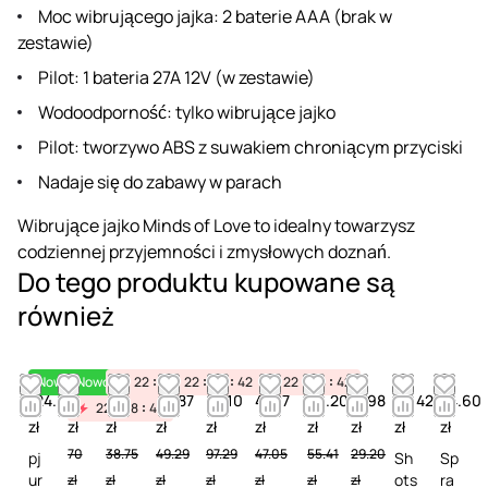
Moc wibrującego jajka: 2 baterie AAA (brak w
zestawie)
Pilot: 1 bateria 27A 12V (w zestawie)
Wodoodporność: tylko wibrujące jajko
Pilot: tworzywo ABS z suwakiem chroniącym przyciski
Nadaje się do zabawy w parach
Wibrujące jajko Minds of Love to idealny towarzysz
codziennej przyjemności i zmysłowych doznań.
Do tego produktu kupowane są
również
Nowość
Nowość
22
08
22
42
08
42
22
08
42
124.87
62.69
34.49
43.87
86.10
41.87
49.20
11.98
43.42
24.60
22
08
42
zł
zł
zł
zł
zł
zł
zł
zł
zł
zł
70
38.75
49.29
97.29
47.05
55.41
29.20
pj
Sh
Sp
ur
ots
ra
zł
zł
zł
zł
zł
zł
zł