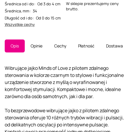
W sklepie prezentujemy ceny
Średnica od i do
:
Od 3 do 4 cm
brutto.
Średnica, mm
:
34
Długość od i do
:
Od 0 do 15 cm
Wszystkie cechy
Opis
Opinie
Cechy
Płatność
Dostawa
Wibrujące jajko Minds of Love z pilotem zdalnego
sterowania w kolorze czarnym to stylowe i funkcjonalne
urządzenie stworzone z myślą o wyrafinowanej i
komfortowej stymulacji. Kompaktowe i mocne, idealne
zarówno dla osób samotnych, jak i dla par.
To bezprzewodowe wibrujące jajko z pilotem zdalnego
sterowania oferuje 10 różnych trybów wibracji i pulsacji,
od delikatnych oscylacji po intensywne pulsacje.
Kontroluj swoją przyjemność jednym dotknięciem