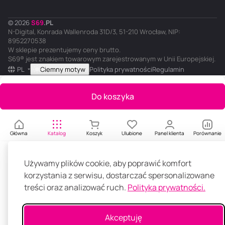
© 2026
S
69
.
PL
N-Digital, Konrada Wallenroda 31D/3, 51-210 Wrocław, NIP:
8952270538
W sklepie prezentujemy ceny brutto.
S69® jest znakiem towarowym zarejestrowanym w Unii Europejskiej.
PL
Ciemny motyw
Polityka prywatności
Regulamin
Do koszyka
Główna
Katalog
Koszyk
Ulubione
Panel klienta
Porównanie
Używamy plików cookie, aby poprawić komfort
korzystania z serwisu, dostarczać spersonalizowane
treści oraz analizować ruch.
Polityka prywatności.
Akceptuję