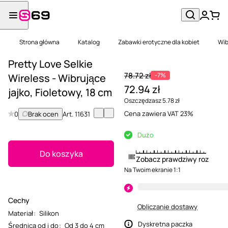
Strona główna
Katalog
Zabawki erotyczne dla kobiet
Wib
Pretty Love Selkie
78.72 zł
-7%
Wireless - Wibrujące
72.94 zł
jajko, Fioletowy, 18 cm
Oszczędzasz 5.78 zł
Cena zawiera VAT 23%
0
Brak ocen
Art.
11631
Dużo
Do koszyka
Zobacz prawdziwy rozmiar
Na Twoim ekranie 1:1
Cechy
Obliczanie dostawy
Materiał
:
Silikon
Dyskretna paczka
Średnica od i do
:
Od 3 do 4 cm