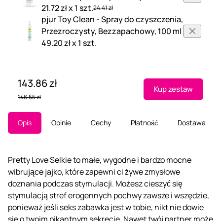
21.72 zł x 1 szt.
24.41 zł
pjur Toy Clean - Spray do czyszczenia,
Przezroczysty, Bezzapachowy, 100 ml
49.20 zł x 1 szt.
143.86 zł
Kup zestaw
146.55 zł
Opis
Opinie
Cechy
Płatność
Dostawa
Pretty Love Selkie to małe, wygodne i bardzo mocne
wibrujące jajko, które zapewni ci żywe zmysłowe
doznania podczas stymulacji. Możesz cieszyć się
stymulacją stref erogennych pochwy zawsze i wszędzie,
ponieważ jeśli seks zabawka jest w tobie, nikt nie dowie
się o twoim pikantnym sekrecie. Nawet twój partner może