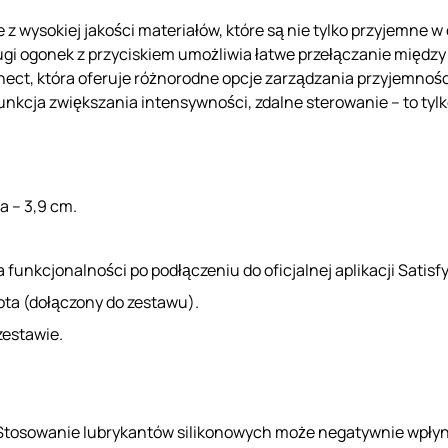
z wysokiej jakości materiałów, które są nie tylko przyjemne w
ługi ogonek z przyciskiem umożliwia łatwe przełączanie międz
nnect, która oferuje różnorodne opcje zarządzania przyjemnoś
nkcja zwiększania intensywności, zdalne sterowanie – to tylk
a – 3,9 cm.
funkcjonalności po podłączeniu do oficjalnej aplikacji Satisf
ota (dołączony do zestawu).
estawie.
Stosowanie lubrykantów silikonowych może negatywnie wpłynąć