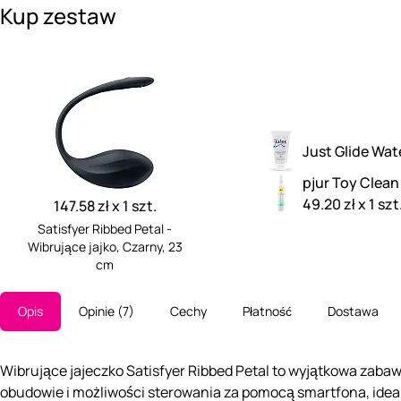
Kup zestaw
Just Glide Wat
pjur Toy Clean
49.20 zł x 1 szt
147.58 zł x 1 szt.
Satisfyer Ribbed Petal -
Wibrujące jajko, Czarny, 23
cm
Opis
Opinie
7
Cechy
Płatność
Dostawa
Wibrujące jajeczko Satisfyer Ribbed Petal to wyjątkowa zabaw
obudowie i możliwości sterowania za pomocą smartfona, idealn