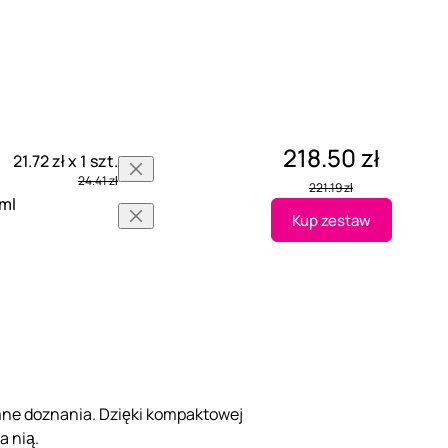
218.50 zł
21.72 zł x 1 szt.
24.41 zł
221.19 zł
 ml
Kup zestaw
emne doznania. Dzięki kompaktowej
a nią.