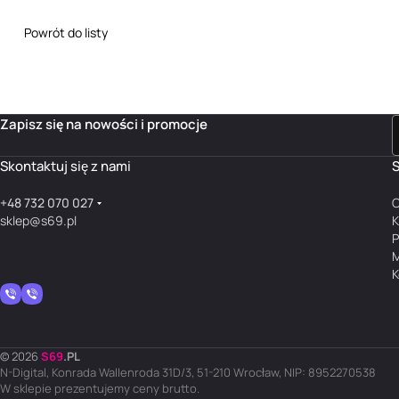
Powrót do listy
Zapisz się na nowości i promocje
Skontaktuj się z nami
S
+48 732 070 027
O
sklep@s69.pl
K
P
M
K
© 2026
S
69
.
PL
N-Digital, Konrada Wallenroda 31D/3, 51-210 Wrocław, NIP: 8952270538
W sklepie prezentujemy ceny brutto.