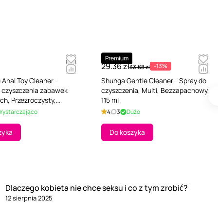
Premium
29.36 zł
-13%
33.68 zł
Anal Toy Cleaner -
Shunga Gentle Cleaner - Spray do
 czyszczenia zabawek
czyszczenia, Multi, Bezzapachowy,
ch, Przezroczysty,
115 ml
howy, 100 ml
Wystarczająco
4
3
Dużo
zyka
Do koszyka
Dlaczego kobieta nie chce seksu i co z tym zrobić?
12 sierpnia 2025