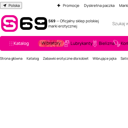
Polska
Promocje
Dyskretna paczka
Mark
S69
— Oficjalny sklep polskiej
marki erotycznej
Wibratory
Katalog
Lubrykanty
Bielizna
Kor
Strona główna
Katalog
Zabawki erotyczne dla kobiet
Wibrujące jajka
Sati