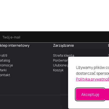
klep internetowy
Zarządzanie
 s69
Strefa klienta
atalog
Porównanie produktów
romocje
Ulubione produkty
Używamy plików coo
arki
Koszyk
dostarczać sperson
ontakt
Polityka prywatnoś
Akceptuję