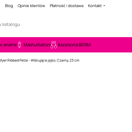
i
Blog
Opinie klientów
Płatność i dostawa
Kontakt
ki analne
Masturbatory
Akcesoria BDSM
sfyer Ribbed Petal - Wibrujące jajko, Czarny, 23 cm