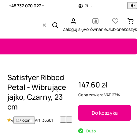
+48 732 070 027
PL
Zaloguj się
Porównanie
Ulubione
Koszyk
Satisfyer Ribbed
147.60 zł
Petal - Wibrujące
jajko, Czarny, 23
Cena zawiera VAT 23%
cm
Do koszyka
4
7 opinii
Art.
36301
Dużo