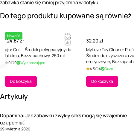
zabawka stanie się mniej przyjemna w dotyku.
Do tego produktu kupowane są również
Nowość
124.87 zł
32.20 zł
pjur Cult - Środek pielęgnacyjny do
MyLove Toy Cleaner Profe
lateksu, Bezzapachowy, 250 ml
Środek do czyszczenia 
erotycznych, Bezzapach
0
0
Wystarczająco
ml
4.3
4
Dużo
Do koszyka
Do koszyka
Artykuły
Dopamina: Jak zabawki i zwykły seks mogą się wzajemnie
uzupełniać
29 kwietnia 2026