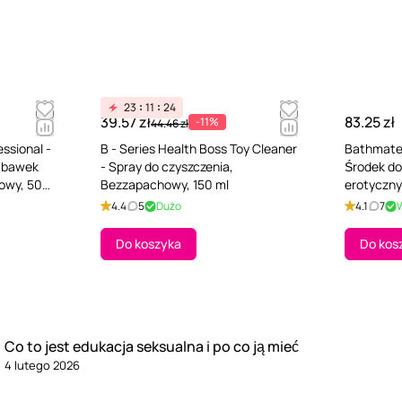
23
11
24
39.57 zł
83.25 zł
-11%
44.46 zł
ssional -
B - Series Health Boss Toy Cleaner
Bathmate 
zabawek
- Spray do czyszczenia,
Środek do
owy, 50
Bezzapachowy, 150 ml
erotyczny
Bezzapac
4.4
5
Dużo
4.1
7
Do koszyka
Do kos
Co to jest edukacja seksualna i po co ją mieć
4 lutego 2026