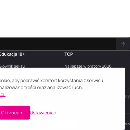
Edukacja 18+
TOP
Słownik seksu
Najlepsze wibratory 2026
Najczęstsze pytania
Blog
kie, aby poprawić komfort korzystania z serwisu,
alizowane treści oraz analizować ruch.
ci.
Odrzucam
Ustawienia
PL
Ciemny motyw
Polityka prywatności
Regulamin