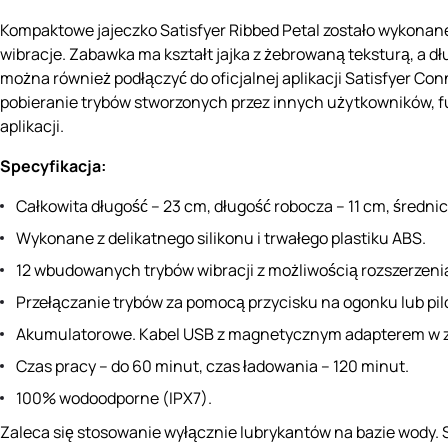
Kompaktowe jajeczko Satisfyer Ribbed Petal zostało wykonane 
wibracje. Zabawka ma kształt jajka z żebrowaną teksturą, a d
można również podłączyć do oficjalnej aplikacji Satisfyer Co
pobieranie trybów stworzonych przez innych użytkowników, fu
aplikacji.
Specyfikacja:
Całkowita długość – 23 cm, długość robocza – 11 cm, średnic
Wykonane z delikatnego silikonu i trwałego plastiku ABS.
12 wbudowanych trybów wibracji z możliwością rozszerzenia 
Przełączanie trybów za pomocą przycisku na ogonku lub pil
Akumulatorowe. Kabel USB z magnetycznym adapterem w z
Czas pracy – do 60 minut, czas ładowania – 120 minut.
100% wodoodporne (IPX7).
Zaleca się stosowanie wyłącznie lubrykantów na bazie wody. 