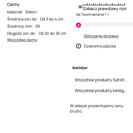
Cechy
Zobacz prawdziwy rozmia
Materiał
:
Silikon
Na Twoim ekranie 1:1
Średnica od i do
:
Od 3 do 4 cm
Średnica, mm
:
39
Długość od i do
:
Od 20 do 25 cm
Obliczanie dostawy
Wszystkie cechy
Dyskretna paczka
Wszystkie produkty Satisfyer
Wszystkie produkty kategorii
W sklepie prezentujemy ceny
brutto.