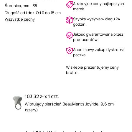
Atrakcyjne ceny najlepszych
Średnica, mm
:
38
marek
Długość od i do
:
Od 0 do 15 cm
Szybka wysyłka w ciągu 24
Wszystkie cechy
godzin
Jakość gwarantowana przez
producentów
Anonimowy zakup dyskretna
paczka
W sklepie prezentujemy ceny
brutto.
103.32 zł x 1 szt.
Wibrujący pierścień BeauMents Joyride, 9,6 cm
(szary)