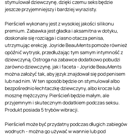
stymulował dziewczynę, dzięki czemu seks będzie
jeszcze przyjemniejszy i bardziej wyrazisty.
Pierścień wykonany jest z wysokiej jakości silikonu
premium. Zabawka jest gładka i aksamitna w dotyku,
doskonale się rozciąga i ciasno otacza penisa,
utrzymując erekcję. Joyride BeauMents pomoże również
opóźnić wytrysk, przedłużając tym samym intymność z
dziewczyną. Ostroga na zabawce dodatkowo pobudzi
zarówno dziewczynę, jak i faceta - Joyride BeauMents
można założyć tak, aby język znajdował się pod penisem
lub nad nim. W ten sposób będzie on stymulował albo
bezpośrednio łechtaczkę dziewczyny, albo krocze lub
mosznę mężczyzny. Pierścień będzie małym, ale
przyjemnym i skutecznym dodatkiem podczas seksu.
Produkt posiada 5 trybów wibracji.
Pierścień może być przydatny podczas długich zabiegów
wodnych - można go używać w wannie lub pod