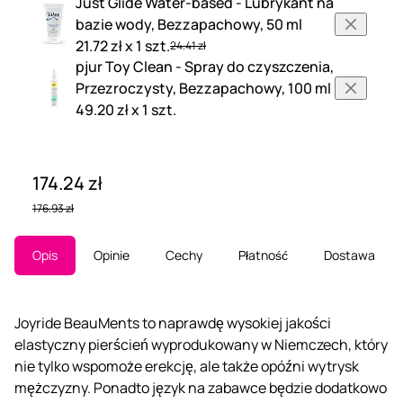
Just Glide Water-based - Lubrykant na
bazie wody, Bezzapachowy, 50 ml
21.72 zł x 1 szt.
24.41 zł
pjur Toy Clean - Spray do czyszczenia,
Przezroczysty, Bezzapachowy, 100 ml
49.20 zł x 1 szt.
174.24 zł
176.93 zł
Opis
Opinie
Cechy
Płatność
Dostawa
Joyride BeauMents to naprawdę wysokiej jakości
elastyczny pierścień wyprodukowany w Niemczech, który
nie tylko wspomoże erekcję, ale także opóźni wytrysk
mężczyzny. Ponadto język na zabawce będzie dodatkowo