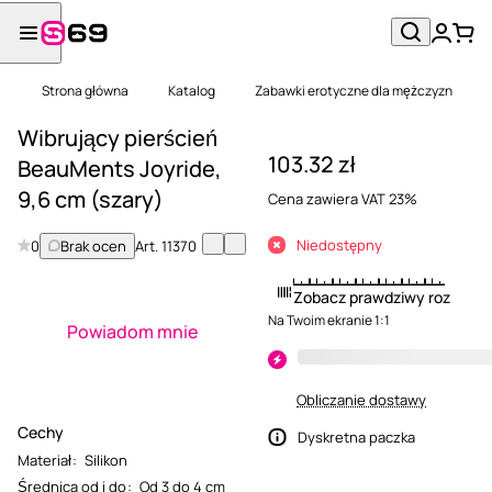
Strona główna
Katalog
Zabawki erotyczne dla mężczyzn
Wibrujący pierścień
103.32 zł
BeauMents Joyride,
9,6 cm (szary)
Cena zawiera VAT 23%
Niedostępny
0
Brak ocen
Art.
11370
Zobacz prawdziwy rozmiar
Na Twoim ekranie 1:1
Powiadom mnie
Obliczanie dostawy
Cechy
Dyskretna paczka
Materiał
:
Silikon
Średnica od i do
:
Od 3 do 4 cm