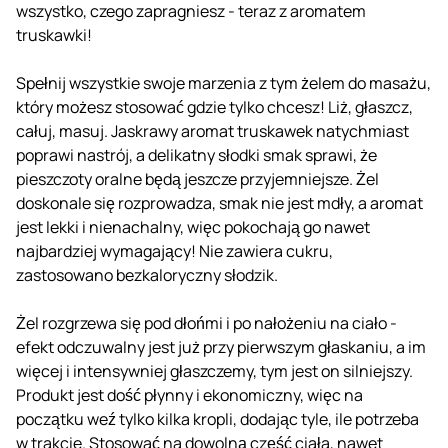
wszystko, czego zapragniesz - teraz z aromatem
truskawki!
Spełnij wszystkie swoje marzenia z tym żelem do masażu,
który możesz stosować gdzie tylko chcesz! Liż, głaszcz,
całuj, masuj. Jaskrawy aromat truskawek natychmiast
poprawi nastrój, a delikatny słodki smak sprawi, że
pieszczoty oralne będą jeszcze przyjemniejsze. Żel
doskonale się rozprowadza, smak nie jest mdły, a aromat
jest lekki i nienachalny, więc pokochają go nawet
najbardziej wymagający! Nie zawiera cukru,
zastosowano bezkaloryczny słodzik.
Żel rozgrzewa się pod dłońmi i po nałożeniu na ciało -
efekt odczuwalny jest już przy pierwszym głaskaniu, a im
więcej i intensywniej głaszczemy, tym jest on silniejszy.
Produkt jest dość płynny i ekonomiczny, więc na
początku weź tylko kilka kropli, dodając tyle, ile potrzeba
w trakcie. Stosować na dowolną część ciała, nawet