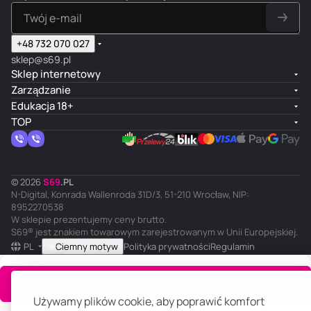
+48 732 070 027
sklep@s69.pl
Sklep internetowy
Zarządzanie
Edukacja 18+
TOP
© 2026
S
69
.
PL
N-Digital, Konrada Wallenroda 31D/3, 51-210 Wrocław, NIP:
8952270538
W sklepie prezentujemy ceny brutto.
S69® jest znakiem towarowym zarejestrowanym w Unii Europejskiej.
PL
Ciemny motyw
Polityka prywatności
Regulamin
Do koszyka
Używamy plików cookie, aby poprawić komfort