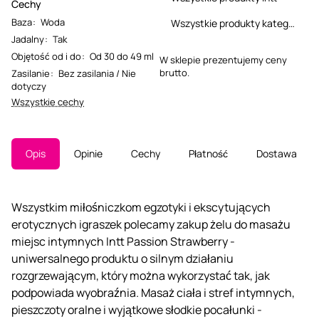
Cechy
Baza
:
Woda
Wszystkie produkty kategorii
Jadalny
:
Tak
Objętość od i do
:
Od 30 do 49 ml
W sklepie prezentujemy ceny
brutto.
Zasilanie
:
Bez zasilania / Nie
dotyczy
Wszystkie cechy
Opis
Opinie
Cechy
Płatność
Dostawa
Wszystkim miłośniczkom egzotyki i ekscytujących
erotycznych igraszek polecamy zakup żelu do masażu
miejsc intymnych Intt Passion Strawberry -
uniwersalnego produktu o silnym działaniu
rozgrzewającym, który można wykorzystać tak, jak
podpowiada wyobraźnia. Masaż ciała i stref intymnych,
pieszczoty oralne i wyjątkowe słodkie pocałunki -