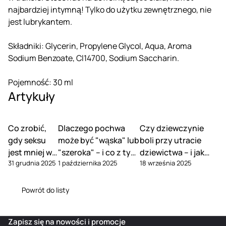
najbardziej intymną! Tylko do użytku zewnętrznego, nie
jest lubrykantem.
Składniki: Glycerin, Propylene Glycol, Aqua, Aroma
Sodium Benzoate, Cl14700, Sodium Saccharin.
Pojemność: 30 ml
Artykuły
Co zrobić,
Dlaczego pochwa
Czy dziewczynie
gdy seksu
może być "wąska" lub
boli przy utracie
jest mniej w
"szeroka" – i co z tym
dziewictwa – i jak
31 grudnia 2025
1 października 2025
18 września 2025
związku
zrobić
tego uniknąć
Powrót do listy
Zapisz się na nowości i promocje