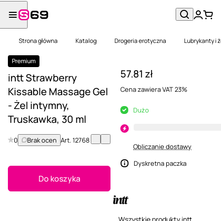
Strona główna
Katalog
Drogeria erotyczna
Lubrykanty i 
Premium
57.81 zł
intt Strawberry
Kissable Massage Gel
Cena zawiera VAT 23%
- Żel intymny,
Dużo
Truskawka, 30 ml
0
Brak ocen
Art.
12768
Obliczanie dostawy
Dyskretna paczka
Do koszyka
Wszystkie produkty intt