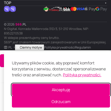
TOP
© 2026
S
69
.
PL
N-Digital, Konrada Wallenroda 31D/3, 51-210 Wrocław, NIP:
8952270538
W sklepie prezentujemy ceny brutto.
S69® jest znakiem towarowym zarejestrowanym w Unii Europejskiej.
PL
Ciemny motyw
Polityka prywatności
Regulamin
Do koszyka
Używamy plików cookie, aby poprawić komfort
korzystania z serwisu, dostarczać spersonalizowane
treści oraz analizować ruch.
Polityka prywatności.
Główna
Katalog
Koszyk
Ulubione
Panel klienta
Porównanie
Akceptuję
Odrzucam