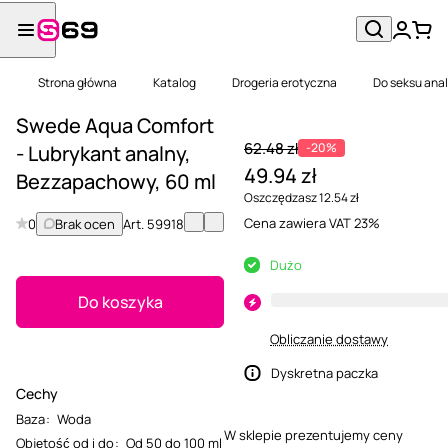
Strona główna
Katalog
Drogeria erotyczna
Do seksu ana
Swede Aqua Comfort
62.48 zł
-20%
- Lubrykant analny,
49.94 zł
Bezzapachowy, 60 ml
Oszczędzasz 12.54 zł
Cena zawiera VAT 23%
0
Brak ocen
Art.
59918
Dużo
Do koszyka
Obliczanie dostawy
Dyskretna paczka
Cechy
Baza
:
Woda
W sklepie prezentujemy ceny
Objętość od i do
:
Od 50 do 100 ml