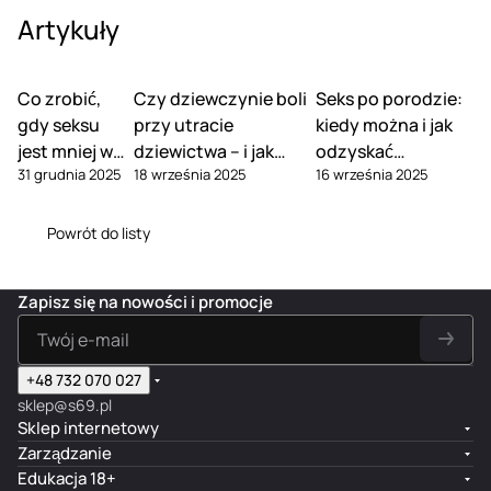
Artykuły
Co zrobić,
Czy dziewczynie boli
Seks po porodzie:
gdy seksu
przy utracie
kiedy można i jak
jest mniej w
dziewictwa – i jak
odzyskać
31 grudnia 2025
18 września 2025
16 września 2025
związku
tego uniknąć
pożądanie
Powrót do listy
Zapisz się na nowości i promocje
+48 732 070 027
sklep@s69.pl
Sklep internetowy
Zarządzanie
Edukacja 18+