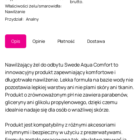
brutto.
Właściwości żelu/smarowidła
:
Nawilżanie
Przydział
:
Analny
Opis
Opinie
Płatność
Dostawa
Nawilżający żel do odbytu Swede Aqua Comfort to
innowacyjny produkt zapewniający komfortowe i
długotrwałe nawilżenie. Lekka formuła na bazie wody nie
pozostawia lepkiej warstwy ani nie plami skóry ani tkanin.
Produkt o zrównoważonym pH nie zawiera parabenów,
gliceryny ani glikolu propylenowego, dzięki czemu
idealnie nadaje się dla osób o wrażliwej skórze.
Produkt jest kompatybilny z różnymi akcesoriami
intymnymi i bezpieczny w użyciu z prezerwatywami.
Formuła została opracowana tak, aby łatwo zmywać ją