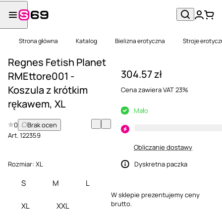
Strona główna
Katalog
Bielizna erotyczna
Stroje erotyc
Regnes Fetish Planet
304.57 zł
RMEttore001 -
Koszula z krótkim
Cena zawiera VAT 23%
rękawem, XL
Mało
0
Brak ocen
Art.
122359
Obliczanie dostawy
Rozmiar:
XL
Dyskretna paczka
S
M
L
W sklepie prezentujemy ceny
brutto.
XL
XXL