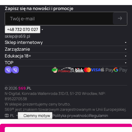
Zapisz się na nowości i promocje
+48 732 070 027
sklep@s69.pl
Sklep internetowy
Zarządzanie
Edukacja 18+
TOP
© 2026
S
69
.
PL
N-Digital, Konrada Wallenroda 31D/3, 51-210 Wrocław, NIP:
8952270538
W sklepie prezentujemy ceny brutto.
S69® jest znakiem towarowym zarejestrowanym w Unii Europejskiej.
PL
Ciemny motyw
Polityka prywatności
Regulamin
Do koszyka