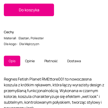
Do koszyka
Cechy
Materiał
:
Elastan
,
Poliester
Dla kogo
:
Dla Mężczyzn
Opis
Opinie
Płatność
Dostawa
Regnes Fetish Planet RMEttore001 to nowoczesna
koszula z krótkim rękawem, która łączy wyrazisty design z
przemyślaną funkcjonalnością. Wykonana w czarnym
kolorze, koszula charakteryzuje się efektem „wet look” i
subtelnym, kontrolowanym połyskiem, tworząc stylowy i
nowoczesny look.