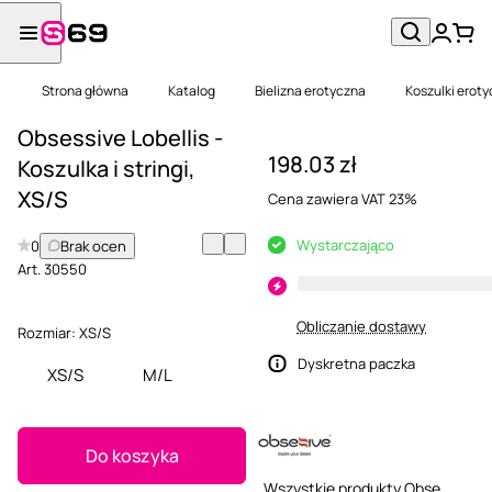
Strona główna
Katalog
Bielizna erotyczna
Koszulki erot
Obsessive Lobellis -
198.03 zł
Koszulka i stringi,
XS/S
Cena zawiera VAT 23%
Wystarczająco
0
Brak ocen
Art.
30550
Obliczanie dostawy
Rozmiar:
XS/S
Dyskretna paczka
XS/S
M/L
Do koszyka
Wszystkie produkty Obsessive