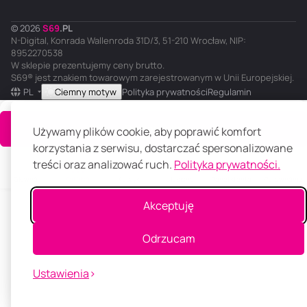
© 2026
S
69
.
PL
N-Digital, Konrada Wallenroda 31D/3, 51-210 Wrocław, NIP:
8952270538
W sklepie prezentujemy ceny brutto.
S69® jest znakiem towarowym zarejestrowanym w Unii Europejskiej.
PL
Ciemny motyw
Polityka prywatności
Regulamin
Do koszyka
Używamy plików cookie, aby poprawić komfort
korzystania z serwisu, dostarczać spersonalizowane
treści oraz analizować ruch.
Polityka prywatności.
Główna
Katalog
Koszyk
Ulubione
Panel klienta
Porównanie
Akceptuję
Odrzucam
Ustawienia