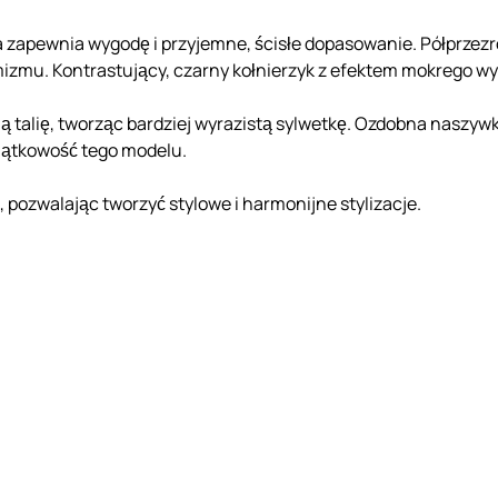
ra zapewnia wygodę i przyjemne, ścisłe dopasowanie. Półprzezr
amizmu. Kontrastujący, czarny kołnierzyk z efektem mokrego w
ą talię, tworząc bardziej wyrazistą sylwetkę. Ozdobna naszywk
jątkowość tego modelu.
 pozwalając tworzyć stylowe i harmonijne stylizacje.