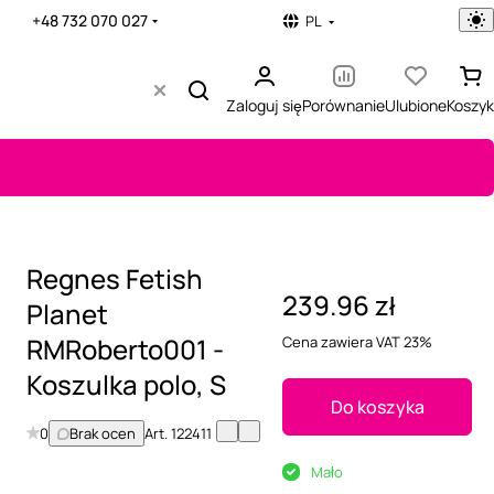
+48 732 070 027
PL
Zaloguj się
Porównanie
Ulubione
Koszyk
Regnes Fetish
239.96 zł
Planet
RMRoberto001 -
Cena zawiera VAT 23%
Koszulka polo, S
Do koszyka
0
Brak ocen
Art.
122411
Mało