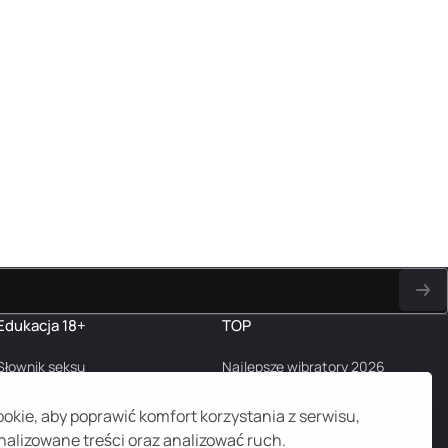
Edukacja 18+
TOP
Słownik seksu
Najlepsze wibratory 2026
Najczęstsze pytania
Blog
kie, aby poprawić komfort korzystania z serwisu,
alizowane treści oraz analizować ruch.