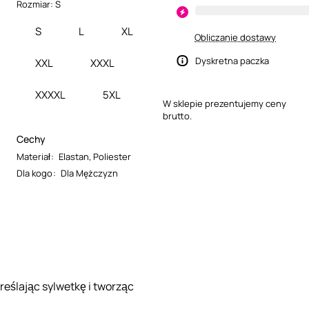
Rozmiar:
S
S
L
XL
Obliczanie dostawy
Dyskretna paczka
XXL
XXXL
XXXXL
5XL
W sklepie prezentujemy ceny
brutto.
Cechy
Materiał
:
Elastan
,
Poliester
Dla kogo
:
Dla Mężczyzn
eślając sylwetkę i tworząc