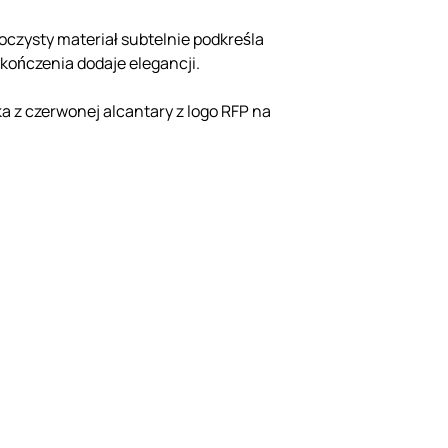
oczysty materiał subtelnie podkreśla
ykończenia dodaje elegancji.
a z czerwonej alcantary z logo RFP na