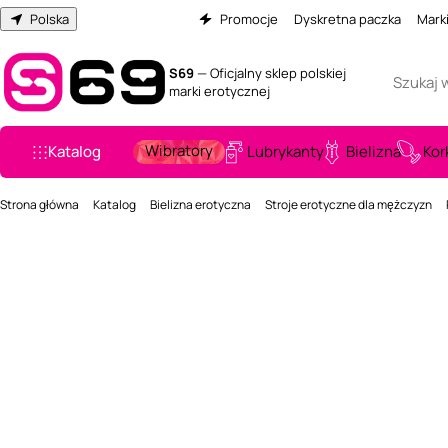
Polska
Promocje
Dyskretna paczka
Mark
S69
— Oficjalny sklep polskiej
marki erotycznej
Wibratory
Katalog
Lubrykanty
Bielizna
Kor
Strona główna
Katalog
Bielizna erotyczna
Stroje erotyczne dla mężczyzn