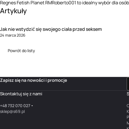
Regnes Fetish Planet RMRoberto001 to idealny wybór dla osób 
Artykuły
Jak nie wstydzić się swojego ciała przed seksem
24 marca 2026
Powrót do listy
Zapisz się na nowości i promocje
Skontaktuj się z nami
S
+48 732 070 027
O
sklep@s69.pl
K
P
M
K