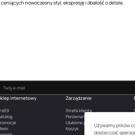
ceniących nowoczesny styl, ekspresję i dbałość o detale.
klep internetowy
Zarządzanie
 s69
Strefa klienta
atalog
Porównanie produktów
romocje
Ulubione produkty
Używamy plików coo
arki
Koszyk
dostarczać sperson
ontakt