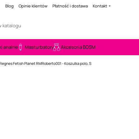
i
Blog
Opinie klientów
Płatność i dostawa
Kontakt
ki analne
Masturbatory
Akcesoria BDSM
Regnes Fetish Planet RMRoberto001 - Koszulka polo, S