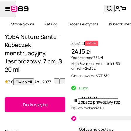
Strona główna
Katalog
Drogeria erotyczna
Kubeczki men
YOBA Nature Sante -
31.51 zł
-23%
Kubeczek
24.15 zł
menstruacyjny,
Oszczędzasz 7.36 zł
Jasnoróżowy, 7 cm, S,
Najniższa cena w ostatnich 30
20 ml
dniach - 24.15 zł
Cena zawiera VAT 5%
3.8
4 opinii
Art.
17977
Dużo
Zobacz prawdziwy rozmiar
Do koszyka
Na Twoim ekranie 1:1
Obliczanie dostawy