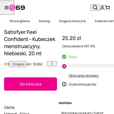
Strona główna
Katalog
Drogeria erotyczna
Kubeczki men
Satisfyer Feel
25.20 zł
Confident - Kubeczek
menstruacyjny,
Cena zawiera VAT 5%
Niebieski, 20 ml
Dużo
3
2 opinii
Art.
30260
Obliczanie dostawy
Do koszyka
Dyskretna paczka
Cechy
Wszystkie produkty Satisfyer
Materiał
:
Silikon