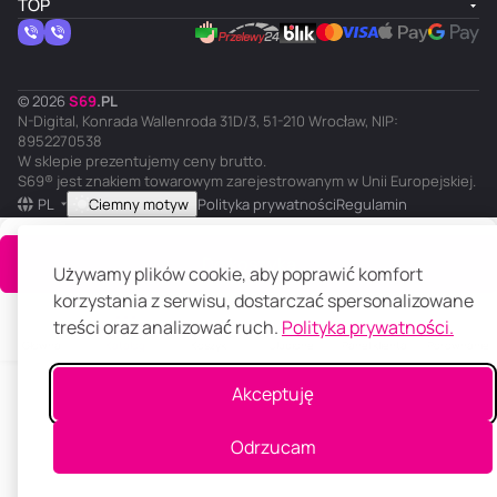
TOP
© 2026
S
69
.
PL
N-Digital, Konrada Wallenroda 31D/3, 51-210 Wrocław, NIP:
8952270538
W sklepie prezentujemy ceny brutto.
S69® jest znakiem towarowym zarejestrowanym w Unii Europejskiej.
PL
Ciemny motyw
Polityka prywatności
Regulamin
Do koszyka
Używamy plików cookie, aby poprawić komfort
korzystania z serwisu, dostarczać spersonalizowane
treści oraz analizować ruch.
Polityka prywatności.
Główna
Katalog
Koszyk
Ulubione
Panel klienta
Porównanie
Akceptuję
Odrzucam